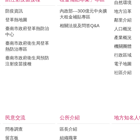
自然環境
防疫資訊
內政部---300億元中央擴
地方沿革
大租金補貼專區
登革熱地圖
鄰里介紹
相關法規及問答Q&A
臺南市政府登革熱防治
人口概況
中心
產業概況
臺南市政府衛生局登革
機關團體
熱防治專區
行政區域
臺南市政府衛生局預防
注射疫苗接種
電子地圖
社區介紹
民意交流
公所介紹
地方知名人
問卷調查
區長介紹
留言板
組織職掌