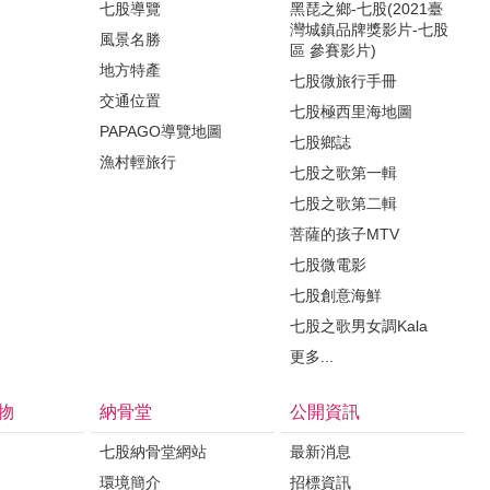
七股導覽
黑琵之鄉-七股(2021臺
灣城鎮品牌獎影片-七股
風景名勝
區 參賽影片)
地方特產
七股微旅行手冊
交通位置
七股極西里海地圖
PAPAGO導覽地圖
七股鄉誌
漁村輕旅行
七股之歌第一輯
七股之歌第二輯
菩薩的孩子MTV
七股微電影
七股創意海鮮
七股之歌男女調Kala
更多...
物
納骨堂
公開資訊
七股納骨堂網站
最新消息
環境簡介
招標資訊