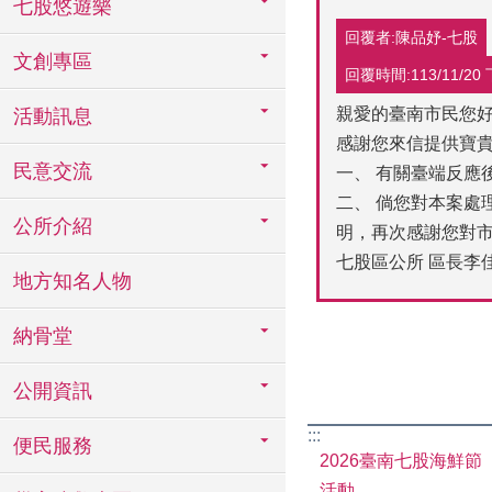
七股悠遊樂
回覆者:陳品妤-七股
文創專區
回覆時間:113/11/20 下
親愛的臺南市民您
活動訊息
感謝您來信提供寶貴
民意交流
一、 有關臺端反應
二、 倘您對本案處
公所介紹
明，再次感謝您對
七股區公所 區長李
地方知名人物
納骨堂
公開資訊
:::
便民服務
2026臺南七股海鮮節
活動