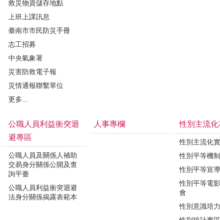
救災物資儲存地點
上班上課訊息
臺南市市民防災手冊
志工招募
中央氣象署
災害防救電子報
災情通報聯繫單位
更多...
公職人員利益衝突迴
人事專欄
性別主流化
避專區
性別主流化
公職人員及關係人補助
性別平等機
交易身分關係公開及查
性別平等宣
詢平臺
性別平等電
公職人員利益衝突迴避
會
法身分關係揭露表範本
性別意識培