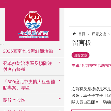
:::
跳到主要內容區塊
:::
首頁
民意交流
留言板
:::
2026臺南七股海鮮節活動
回覆文章
登革熱防治專區及預防注
主題:後港國中往城內
射疫苗接種
「300億元中央擴大租金補
貼專案」專區
之前有反應標線是不是
過來，車子停在停止線
關於七股區
關人員自己開車，騎機