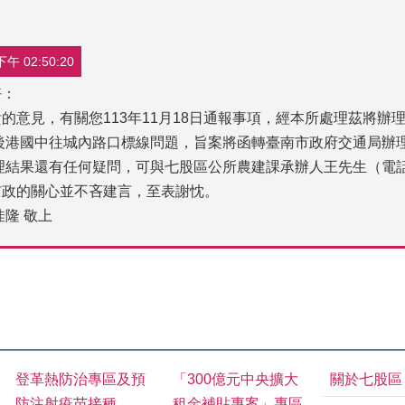
午 02:50:20
好：
的意見，有關您113年11月18日通報事項，經本所處理茲將辦
後港國中往城內路口標線問題，旨案將函轉臺南市政府交通局辦
理結果還有任何疑問，可與七股區公所農建課承辦人王先生（電話06
市政的關心並不吝建言，至表謝忱。
佳隆 敬上
登革熱防治專區及預
「300億元中央擴大
關於七股區
防注射疫苗接種
租金補貼專案」專區