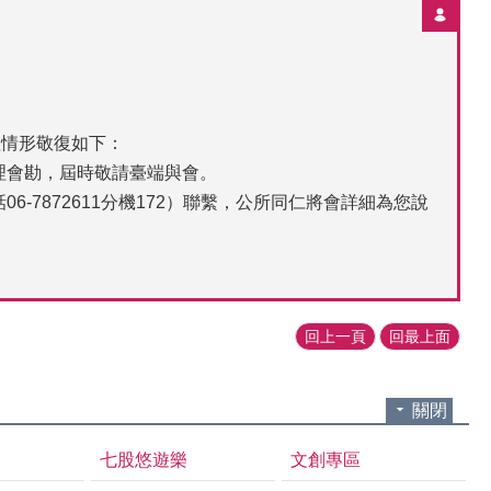
理情形敬復如下：
理會勘，屆時敬請臺端與會。
-7872611分機172）聯繫，公所同仁將會詳細為您說
回上一頁
回最上面
關閉
七股悠遊樂
文創專區