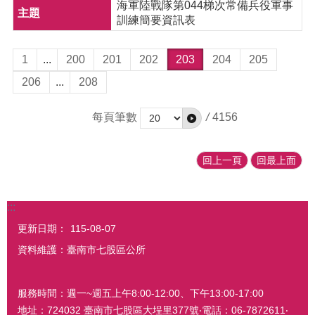
海軍陸戰隊第044梯次常備兵役軍事
訓練簡要資訊表
1
...
200
201
202
203
204
205
206
...
208
每頁筆數
/
4156
回上一頁
回最上面
:::
更新日期：
115-08-07
資料維護：臺南市七股區公所
服務時間：週一~週五上午8:00-12:00、下午13:00-17:00
地址：724032 臺南市七股區大埕里377號‧電話：06-7872611‧