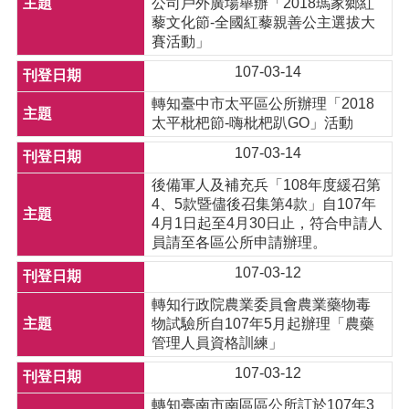
公司戶外廣場舉辦「2018瑪家鄉紅
藜文化節-全國紅藜親善公主選拔大
賽活動」
107-03-14
轉知臺中市太平區公所辦理「2018
太平枇杷節-嗨枇杷趴GO」活動
107-03-14
後備軍人及補充兵「108年度緩召第
4、5款暨儘後召集第4款」自107年
4月1日起至4月30日止，符合申請人
員請至各區公所申請辦理。
107-03-12
轉知行政院農業委員會農業藥物毒
物試驗所自107年5月起辦理「農藥
管理人員資格訓練」
107-03-12
轉知臺南市南區區公所訂於107年3