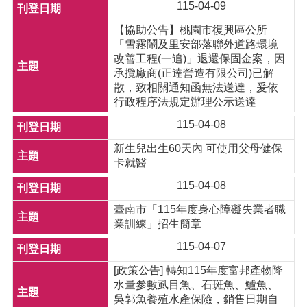
115-04-09
【協助公告】桃園市復興區公所
「雪霧鬧及里安部落聯外道路環境
改善工程(一追)」退還保固金案，因
承攬廠商(正達營造有限公司)已解
散，致相關通知函無法送達，爰依
行政程序法規定辦理公示送達
115-04-08
新生兒出生60天內 可使用父母健保
卡就醫
115-04-08
臺南市「115年度身心障礙失業者職
業訓練」招生簡章
115-04-07
[政策公告] 轉知115年度富邦產物降
水量參數虱目魚、石斑魚、鱸魚、
吳郭魚養殖水產保險，銷售日期自