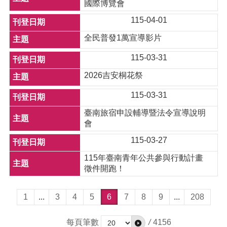
國際博覽會
115-04-01
全民普發1萬宣導影片
115-03-31
2026吉安桐花祭
115-03-31
臺南旅宿申設輔導暨法令宣導說明
會
115-03-27
115年臺南青年公共參與行動計畫
徵件開跑！
1
...
3
4
5
6
7
8
9
...
208
每頁筆數
/
4156