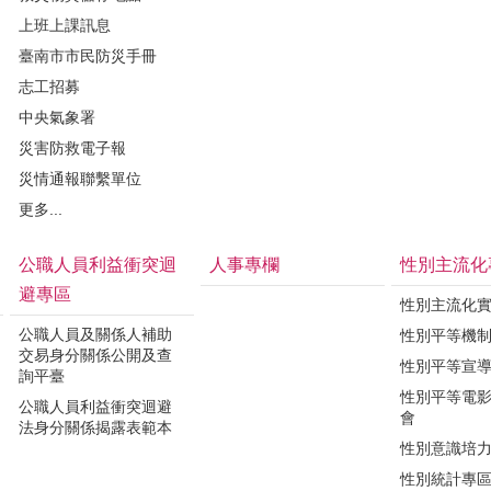
上班上課訊息
臺南市市民防災手冊
志工招募
中央氣象署
災害防救電子報
災情通報聯繫單位
更多...
公職人員利益衝突迴
人事專欄
性別主流化
避專區
性別主流化
公職人員及關係人補助
性別平等機
交易身分關係公開及查
性別平等宣
詢平臺
性別平等電
公職人員利益衝突迴避
會
法身分關係揭露表範本
性別意識培
性別統計專