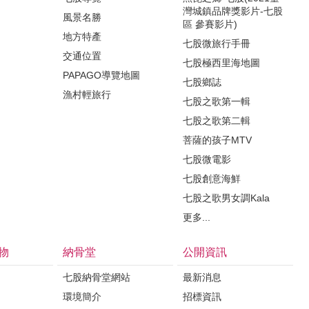
灣城鎮品牌獎影片-七股
風景名勝
區 參賽影片)
地方特產
七股微旅行手冊
交通位置
七股極西里海地圖
PAPAGO導覽地圖
七股鄉誌
漁村輕旅行
七股之歌第一輯
七股之歌第二輯
菩薩的孩子MTV
七股微電影
七股創意海鮮
七股之歌男女調Kala
更多...
物
納骨堂
公開資訊
七股納骨堂網站
最新消息
環境簡介
招標資訊