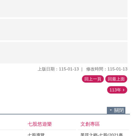
上版日期：115-01-13
修改時間：115-01-13
回上一頁
回最上面
113年
關閉
七股悠遊樂
文創專區
七股導覽
黑琵之鄉-七股(2021臺