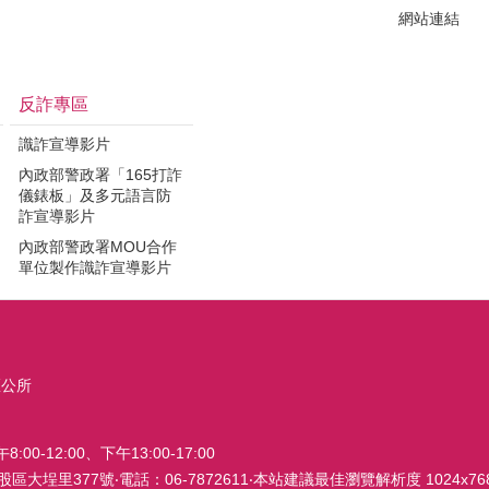
網站連結
反詐專區
識詐宣導影片
內政部警政署「165打詐
儀錶板」及多元語言防
詐宣導影片
內政部警政署MOU合作
單位製作識詐宣導影片
區公所
0-12:00、下午13:00-17:00
股區大埕里377號‧電話：06-7872611‧本站建議最佳瀏覽解析度 1024x76