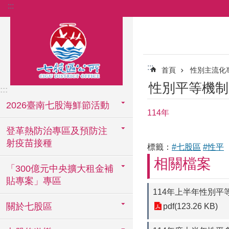
:::
跳到主要內容區塊
:::
首頁
性別主流化
性別平等機制
:::
2026臺南七股海鮮節活動
114年
登革熱防治專區及預防注
射疫苗接種
標籤：
#七股區
#性平
相關檔案
「300億元中央擴大租金補
貼專案」專區
114年上半年性別平
關於七股區
pdf(123.26 KB)