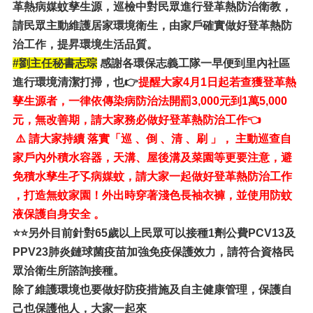
革熱病媒蚊孳生源，巡檢中對民眾進行登革熱防治衛教，
請民眾主動維護居家環境衛生，由家戶確實做好登革熱防
治工作，提昇環境生活品質。
#劉主任秘書志琮
感謝各環保志義工隊一早便到里內社區
進行環境清潔打掃，也👉
提醒大家4月1日起若查獲登革熱
孳生源者，一律依傳染病防治法開罰3,000元到1萬5,000
元，無改善期，請大家務必做好登革熱防治工作👈
⚠️ 請大家持續 落實「巡 、倒 、清 、刷 」， 主動巡查自
家戶內外積水容器，天溝、屋後溝及菜園等更要注意，避
免積水孳生孑孓病媒蚊，請大家一起做好登革熱防治工作
，打造無蚊家園！外出時穿著淺色長袖衣褲，並使用防蚊
液保護自身安全 。
⭐⭐另外目前針對65歲以上民眾可以接種1劑公費PCV13及
PPV23肺炎鏈球菌疫苗加強免疫保護效力，請符合資格民
眾洽衛生所諮詢接種。
除了維護環境也要做好防疫措施及自主健康管理，保護自
己也保護他人，大家一起來