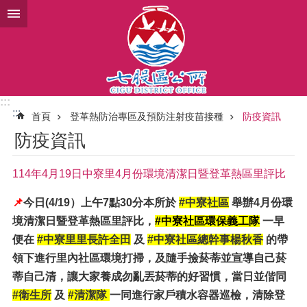
跳到主要內容區塊
:::
:::
首頁
登革熱防治專區及預防注射疫苗接種
防疫資訊
防疫資訊
114年4月19日中寮里4月份環境清潔日暨登革熱區里評比
📌
今日(4/19）上午7點30分本所於
#中寮社區
舉辦4月份環
境清潔日暨登革熱區里評比，
#中寮社區環保義工隊
一早
便在
#中寮里里長許全田
及
#中寮社區總幹事楊秋香
的帶
領下進行里內社區環境打掃，及隨手撿菸蒂並宣導自己菸
蒂自己清，讓大家養成勿亂丟菸蒂的好習慣，當日並偕同
#衛生所
及
#清潔隊
一同進行家戶積水容器巡檢，清除登