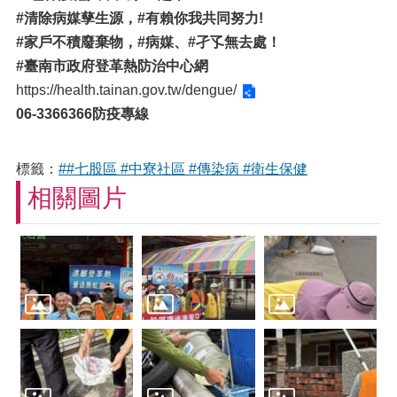
#清除病媒孳生源，#有賴你我共同努力!
#家戶不積廢棄物，#病媒、#孑孓無去處！
#臺南市政府登革熱防治中心網
https://health.tainan.gov.tw/dengue/
06-3366366防疫專線
標籤：
##七股區 #中寮社區 #傳染病 #衛生保健
相關圖片