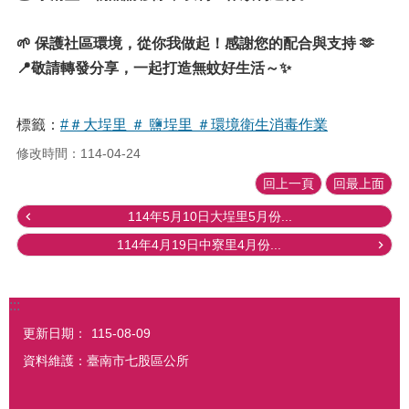
🌱 保護社區環境，從你我做起！感謝您的配合與支持 🫶
📍敬請轉發分享，一起打造無蚊好生活～✨
標籤：
#＃大埕里 ＃ 鹽埕里 ＃環境衛生消毒作業
修改時間：114-04-24
回上一頁
回最上面
114年5月10日大埕里5月份...
114年4月19日中寮里4月份...
:::
更新日期：
115-08-09
資料維護：臺南市七股區公所