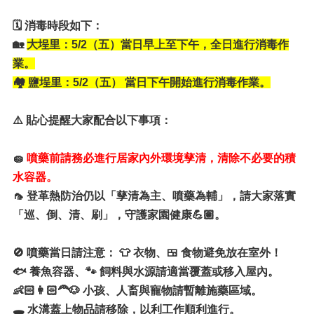
🗓 消毒時段如下：
🏡
大埕里：5/2（五）當日早上至下午，全日進行消毒作
業。
🏘 鹽埕里：5/2（五） 當日下午開始進行消毒作業。
⚠️ 貼心提醒大家配合以下事項：
🧽
噴藥前請務必進行居家內外環境孳清，清除不必要的積
水容器。
🦟 登革熱防治仍以「孳清為主、噴藥為輔」，請大家落實
「巡、倒、清、刷」，守護家園健康💪🏽。
🚫 噴藥當日請注意： 👕 衣物、🍱 食物避免放在室外！
🐟 養魚容器、🐾 飼料與水源請適當覆蓋或移入屋內。
👶🏻👩🏻‍🦰🐶 小孩、人畜與寵物請暫離施藥區域。
🕳 水溝蓋上物品請移除，以利工作順利進行。