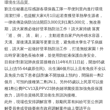
環境生活品質。
劉主任秘書志琮感謝各環保義工隊一早便到里內進行環境
清潔打掃，也提醒大家4月1日起若查獲登革熱孳生源者，
一律依傳染病防治法開罰3,000元到1萬5,000元，無改善
期，請大家務必做好登革熱防治工作！請大家持續 落實
「巡 、倒 、清 、刷 」， 主動巡查自家戶內外積水容器，
天溝、屋後溝及菜園等更要注意，避免積水孳生孑孓病媒
蚊，請大家一起做好登革熱防治工作 ，打造無蚊家園！外
出時穿著淺色長袖衣褲，並使用防蚊液保護自身安全。
目前針對新冠肺炎疫苗接種自114年6月11日起，開放65歲
以上(含55-64歲原住民)、出生滿6個月以上且有免疫不全以
及免疫力低下患者(該對象不開放線上預約)，間隔前一劑2
個月，可預約接種第二劑JN.1。另外65歲以上民眾可以接
種1劑公費PCV13及PPV23肺炎鏈球菌疫苗加強免疫保護
效力，請符合資格民眾洽衛生所諮詢接種。
此外，現場也安排調解宣導，鼓勵民眾有糾紛可至公所調
解委員會或登錄臺南市政府調解案件線上聲請平台