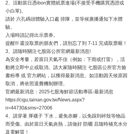
2、活動當日憑ibon實體紙票進場(不接受手機購買憑證或
小白單)。
請於 六孔碼頭體驗入口處 排隊，並等候廣播通知下水體
驗。
入場時請記得出示票券。
提醒!!! 還沒取票的朋友們，請別忘了到 7-11 完成取票喔！
3、請隨時關注七股區公所官網最新消息!
為安全考量，若當日天氣不佳（例如：下雨或打雷），活
動將立即中止或取消。請大家隨時關注 七股區公所官方臉
書粉專 或 官方網站，以獲得最新消息。如活動因天候原因
取消，將依照退費機制辦理。
官網最新消息：2025七股海鮮節活動專區-最新消息
https://cigu.tainan.gov.tw/News.aspx?
n=44730&sms=27006
4、請穿著 厚襪子 下水，避免赤腳，以免踩到碎殼等物品
而受傷。由於當日天氣炎熱，請做好 防曬 且隨時補充水分
及電解質！