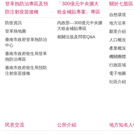
登革熱防治專區及預
「300億元中央擴大
關於七股區
防注射疫苗接種
租金補貼專案」專區
自然環境
防疫資訊
內政部---300億元中央擴
地方沿革
大租金補貼專區
登革熱地圖
鄰里介紹
相關法規及問答Q&A
臺南市政府登革熱防治
人口概況
中心
產業概況
臺南市政府衛生局登革
機關團體
熱防治專區
行政區域
臺南市政府衛生局預防
注射疫苗接種
電子地圖
社區介紹
民意交流
公所介紹
地方知名人