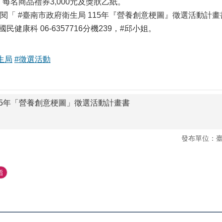
名)，每名商品禮券3,000元及獎狀乙紙。
閱「 #臺南市政府衛生局 115年『營養創意梗圖』徵選活動計
民健康科 06-6357716分機239，#邱小姐。
生局
#徵選活動
15年「營養創意梗圖」徵選活動計畫書
發布單位：
酯