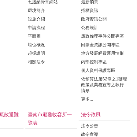
七股納骨堂網站
最新消息
環境簡介
招標資訊
設施介紹
政府資訊公開
申請流程
公務統計
平面圖
廉政倫理事件公開專區
塔位概況
回饋金資訊公開專區
起掘證明
地方發展經費運用情形
相關法令
內部控制專區
個人資料保護專區
依預算法第62條之1辦理
政策及業務宣導之執行
情形
更多...
疏散避難
臺南市避難收容所一
法令政風
覽表
法令公告
政令宣導