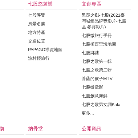
七股悠遊樂
文創專區
七股導覽
黑琵之鄉-七股(2021臺
灣城鎮品牌獎影片-七股
風景名勝
區 參賽影片)
地方特產
七股微旅行手冊
交通位置
七股極西里海地圖
PAPAGO導覽地圖
七股鄉誌
漁村輕旅行
七股之歌第一輯
七股之歌第二輯
菩薩的孩子MTV
七股微電影
七股創意海鮮
七股之歌男女調Kala
更多...
物
納骨堂
公開資訊