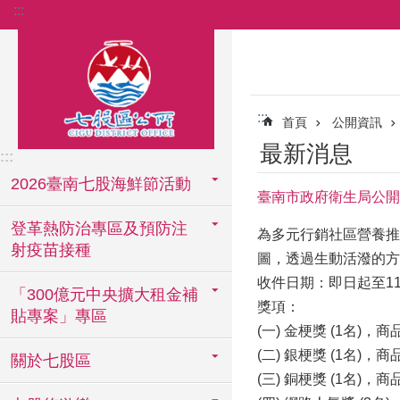
:::
跳到主要內容區塊
:::
首頁
公開資訊
最新消息
:::
2026臺南七股海鮮節活動
臺南市政府衛生局公開
登革熱防治專區及預防注
為多元行銷社區營養推
射疫苗接種
圖，透過生動活潑的方
收件日期：即日起至11
「300億元中央擴大租金補
獎項：
貼專案」專區
(一) 金梗獎 (1名)，
(二) 銀梗獎 (1名)，
關於七股區
(三) 銅梗獎 (1名)，