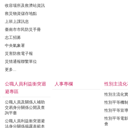
收容場所及救濟站資訊
救災物資儲存地點
上班上課訊息
臺南市市民防災手冊
志工招募
中央氣象署
災害防救電子報
災情通報聯繫單位
更多...
公職人員利益衝突迴
人事專欄
性別主流化
避專區
性別主流化
公職人員及關係人補助
性別平等機
交易身分關係公開及查
性別平等宣
詢平臺
性別平等電
公職人員利益衝突迴避
會
法身分關係揭露表範本