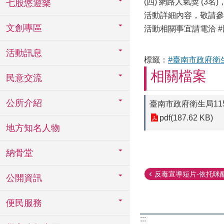
(四) 網路人氣獎 (3
七股悠遊樂
活動詳細內容，敬請參
文創專區
活動相關事宜請電洽 #國
活動訊息
標籤：
#臺南市政府衛
相關檔案
民意交流
公所介紹
臺南市政府衛生局1
pdf(187.62 KB)
地方知名人物
納骨堂
反毒宣導短片-依托咪
公開資訊
便民服務
:::