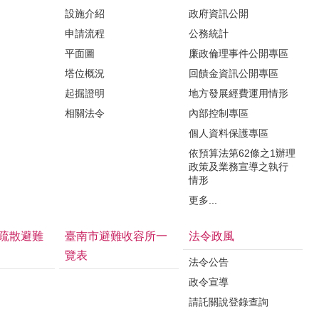
設施介紹
政府資訊公開
申請流程
公務統計
平面圖
廉政倫理事件公開專區
塔位概況
回饋金資訊公開專區
起掘證明
地方發展經費運用情形
相關法令
內部控制專區
個人資料保護專區
依預算法第62條之1辦理
政策及業務宣導之執行
情形
更多...
疏散避難
臺南市避難收容所一
法令政風
覽表
法令公告
政令宣導
請託關說登錄查詢