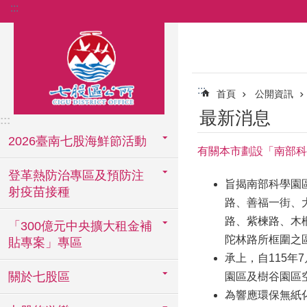
:::
跳到主要內容區塊
:::
首頁
公開資訊
最新消息
:::
2026臺南七股海鮮節活動
有關本市劃設「南部科
登革熱防治專區及預防注
旨揭南部科學園
射疫苗接種
路、善福一街、
路、紫楝路、木
「300億元中央擴大租金補
陀林路所框圍之區
貼專案」專區
承上，自115
關於七股區
園區及樹谷園區
為響應環保無紙