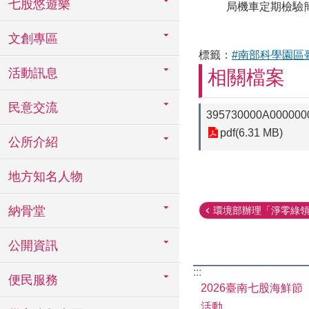
七股悠遊樂
局機車定期檢驗簡訊通
文創專區
標籤：
#南部科學園區
活動訊息
相關檔案
民意交流
395730000A00000
pdf(6.31 MB)
公所介紹
地方知名人物
納骨堂
環境部辦理「淨零綠領人
公開資訊
:::
便民服務
2026臺南七股海鮮節
活動