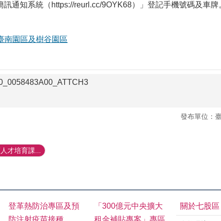
知系統（https://reurl.cc/9OYK68）」登記手機號碼及車牌
臺南園區及樹谷園區
00_0058483A00_ATTCH3
發布單位：
才培育課...
登革熱防治專區及預
「300億元中央擴大
關於七股區
防注射疫苗接種
租金補貼專案」專區