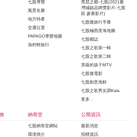
七股導覽
黑琵之鄉-七股(2021臺
灣城鎮品牌獎影片-七股
風景名勝
區 參賽影片)
地方特產
七股微旅行手冊
交通位置
七股極西里海地圖
PAPAGO導覽地圖
七股鄉誌
漁村輕旅行
七股之歌第一輯
七股之歌第二輯
菩薩的孩子MTV
七股微電影
七股創意海鮮
七股之歌男女調Kala
更多...
物
納骨堂
公開資訊
七股納骨堂網站
最新消息
環境簡介
招標資訊