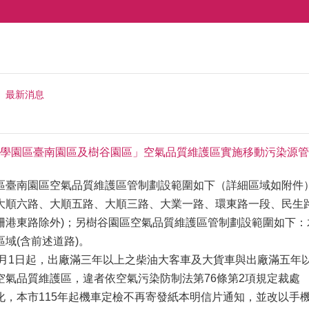
最新消息
學園區臺南園區及樹谷園區」空氣品質維護區實施移動污染源管制
區臺南園區空氣品質維護區管制劃設範圍如下（詳細區域如附件
大順六路、大順五路、大順三路、大業一路、環東路一段、民生
柵港東路除外)；另樹谷園區空氣品質維護區管制劃設範圍如下
域(含前述道路)。
年7月1日起，出廠滿三年以上之柴油大客車及大貨車與出廠滿五
空氣品質維護區，違者依空氣污染防制法第76條第2項規定裁處
化，本市115年起機車定檢不再寄發紙本明信片通知，並改以手