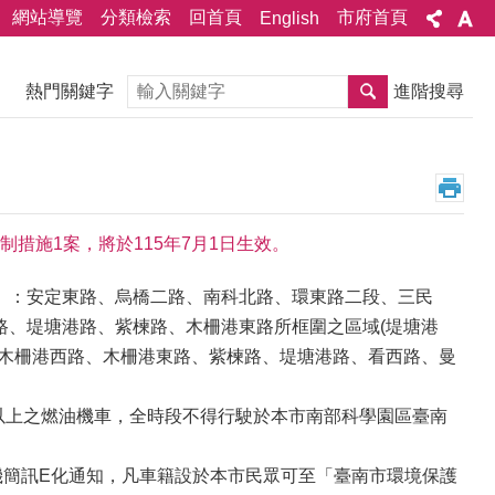
網站導覽
分類檢索
回首頁
市府首頁
English
搜尋
熱門關鍵字
進階搜尋
措施1案，將於115年7月1日生效。
）：安定東路、烏橋二路、南科北路、環東路二段、三民
路、堤塘港路、紫楝路、木柵港東路所框圍之區域(堤塘港
：木柵港西路、木柵港東路、紫楝路、堤塘港路、看西路、曼
年以上之燃油機車，全時段不得行駛於本市南部科學園區臺南
機簡訊E化通知，凡車籍設於本市民眾可至「臺南市環境保護