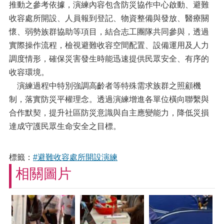
推動之參考依據，演練內容包含防災協作中心啟動、避難
收容處所開設、人員報到登記、物資整備與發放、醫療關
懷、弱勢族群協助等項目，結合志工團隊共同參與，透過
實際操作流程，檢視避難收容空間配置、設備運用及人力
調度情形，確保災害發生時能迅速提供民眾安全、有序的
收容環境。
演練過程中特別強調高齡者等特殊需求族群之照顧機
制，落實防災平權理念。透過演練增進各單位橫向聯繫與
合作默契，提升社區防災意識與自主應變能力，降低災損
達成守護民眾生命安全之目標。
標籤：
#避難收容處所開設演練
相關圖片