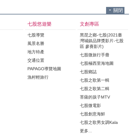
關閉
七股悠遊樂
文創專區
七股導覽
黑琵之鄉-七股(2021臺
灣城鎮品牌獎影片-七股
風景名勝
區 參賽影片)
地方特產
七股微旅行手冊
交通位置
七股極西里海地圖
PAPAGO導覽地圖
七股鄉誌
漁村輕旅行
七股之歌第一輯
七股之歌第二輯
菩薩的孩子MTV
七股微電影
七股創意海鮮
七股之歌男女調Kala
更多...