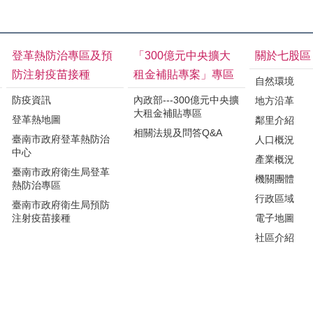
登革熱防治專區及預
「300億元中央擴大
關於七股區
防注射疫苗接種
租金補貼專案」專區
自然環境
防疫資訊
內政部---300億元中央擴
地方沿革
大租金補貼專區
登革熱地圖
鄰里介紹
相關法規及問答Q&A
臺南市政府登革熱防治
人口概況
中心
產業概況
臺南市政府衛生局登革
機關團體
熱防治專區
行政區域
臺南市政府衛生局預防
注射疫苗接種
電子地圖
社區介紹