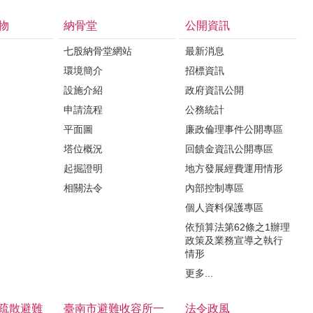
物
納骨堂
公開資訊
七股納骨堂網站
最新消息
環境簡介
招標資訊
設施介紹
政府資訊公開
申請流程
公務統計
平面圖
廉政倫理事件公開專區
塔位概況
回饋金資訊公開專區
起掘證明
地方發展經費運用情形
相關法令
內部控制專區
個人資料保護專區
依預算法第62條之1辦理
政策及業務宣導之執行
情形
更多...
疏散避難
臺南市避難收容所一
法令政風