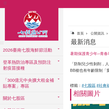
:::
跳到主要內容區塊
:::
首頁
公開資訊
最新消息
:::
2026臺南七股海鮮節活動
暑期保護青少年─青春
登革熱防治專區及預防注
「防制兒少性剝削，人人
射疫苗接種
BB槍也有年齡限制「
「300億元中央擴大租金補
標籤：
#七股區
#社會
貼專案」專區
相關圖片
關於七股區