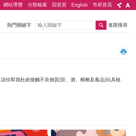
網站導覽
分類檢索
回首頁
市府首頁
English
搜尋
熱門關鍵字
進階搜尋
愛我，請你幫我杜絕接觸不良物質(菸、酒、檳榔及毒品)玩具槍、