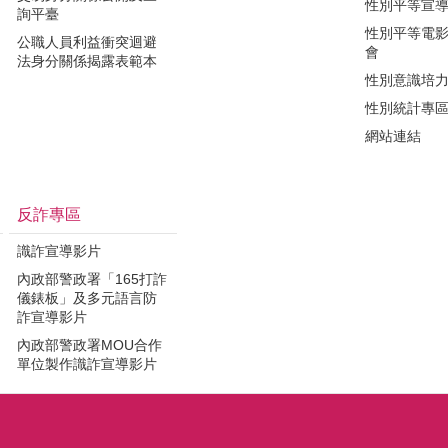
性別平等宣
詢平臺
性別平等電
公職人員利益衝突迴避
會
法身分關係揭露表範本
性別意識培
性別統計專
網站連結
反詐專區
識詐宣導影片
內政部警政署「165打詐
儀錶板」及多元語言防
詐宣導影片
內政部警政署MOU合作
單位製作識詐宣導影片