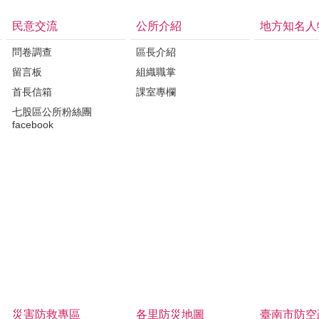
民意交流
公所介紹
地方知名人
問卷調查
區長介紹
留言板
組織職掌
首長信箱
課室專欄
七股區公所粉絲團
facebook
災害防救專區
各里防災地圖
臺南市防空