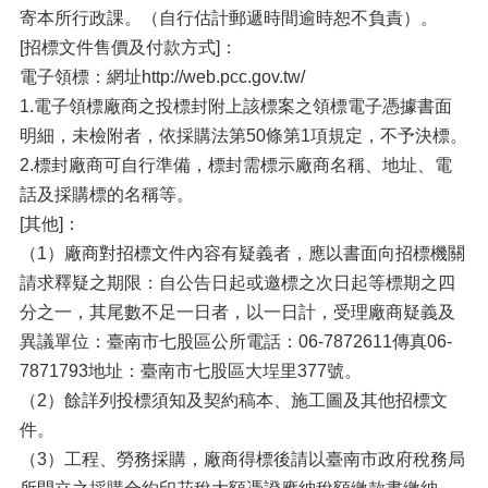
寄本所行政課。（自行估計郵遞時間逾時恕不負責）。
[招標文件售價及付款方式]：
電子領標：網址http://web.pcc.gov.tw/
1.電子領標廠商之投標封附上該標案之領標電子憑據書面
明細，未檢附者，依採購法第50條第1項規定，不予決標。
2.標封廠商可自行準備，標封需標示廠商名稱、地址、電
話及採購標的名稱等。
[其他]：
（1）廠商對招標文件內容有疑義者，應以書面向招標機關
請求釋疑之期限：自公告日起或邀標之次日起等標期之四
分之一，其尾數不足一日者，以一日計，受理廠商疑義及
異議單位：臺南市七股區公所電話：06-7872611傳真06-
7871793地址：臺南市七股區大埕里377號。
（2）餘詳列投標須知及契約稿本、施工圖及其他招標文
件。
（3）工程、勞務採購，廠商得標後請以臺南市政府稅務局