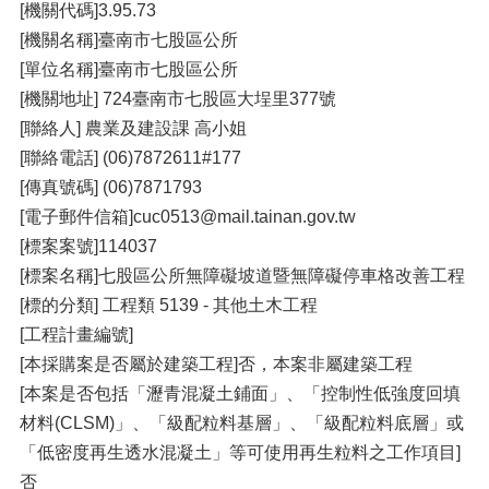
[機關代碼]3.95.73
[機關名稱]臺南市七股區公所
[單位名稱]臺南市七股區公所
[機關地址] 724臺南市七股區大埕里377號
[聯絡人] 農業及建設課 高小姐
[聯絡電話] (06)7872611#177
[傳真號碼] (06)7871793
[電子郵件信箱]cuc0513@mail.tainan.gov.tw
[標案案號]114037
[標案名稱]七股區公所無障礙坡道暨無障礙停車格改善工程
[標的分類] 工程類 5139 - 其他土木工程
[工程計畫編號]
[本採購案是否屬於建築工程]否，本案非屬建築工程
[本案是否包括「瀝青混凝土鋪面」、「控制性低強度回填
材料(CLSM)」、「級配粒料基層」、「級配粒料底層」或
「低密度再生透水混凝土」等可使用再生粒料之工作項目]
否