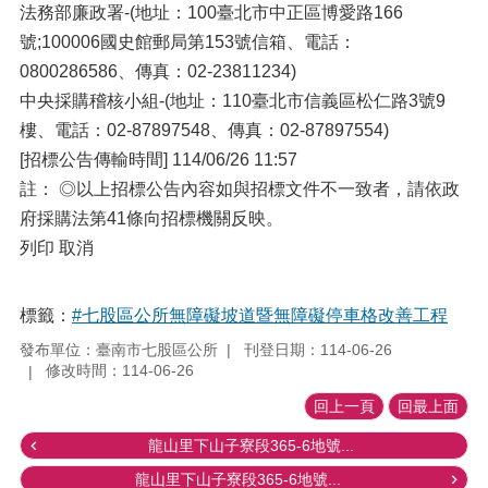
法務部廉政署-(地址：100臺北市中正區博愛路166
號;100006國史館郵局第153號信箱、電話：
0800286586、傳真：02-23811234)
中央採購稽核小組-(地址：110臺北市信義區松仁路3號9
樓、電話：02-87897548、傳真：02-87897554)
[招標公告傳輸時間] 114/06/26 11:57
註： ◎以上招標公告內容如與招標文件不一致者，請依政
府採購法第41條向招標機關反映。
列印 取消
標籤：
#七股區公所無障礙坡道暨無障礙停車格改善工程
發布單位：臺南市七股區公所
刊登日期：114-06-26
修改時間：114-06-26
回上一頁
回最上面
龍山里下山子寮段365-6地號...
龍山里下山子寮段365-6地號...