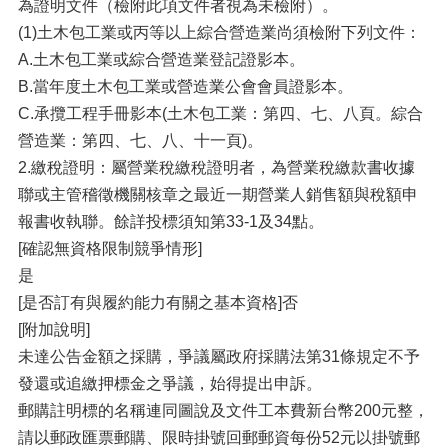
為證明文件（檢附此項文件者視為未檢附）。
(1)土木包工業或丙等以上綜合營造業尚須檢附下列文件：
A.土木包工業或綜合營造業登記證影本。
B.當年度土木包工業或營造業公會會員證影本。
C.承攬工程手冊影本(土木包工業：第四、七、八頁。綜合
營造業：第四、七、八、十一頁)。
2.繳稅證明：屬營業稅繳稅證明者，為營業稅繳款書收據
聯或主管稽徵機關核章之最近一期營業人銷售額與稅額申
報書收執聯。餘詳投標須知第33-1及34點。
[確認無資格限制競爭情形]
是
[是否訂有與履約能力有關之基本資格]否
[附加說明]
未達公告金額之採購，爭議屬政府採購法第31條規定不予
發還或追繳押標金之爭議，始得提出申訴。
郵購註明標的名稱連同圖說及文件工本費新台幣200元整，
請以郵政匯票郵購、限時掛號回郵郵資每份52元以掛號郵