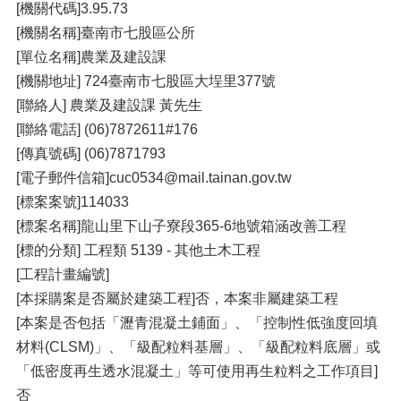
[機關代碼]3.95.73
[機關名稱]臺南市七股區公所
[單位名稱]農業及建設課
[機關地址] 724臺南市七股區大埕里377號
[聯絡人] 農業及建設課 黃先生
[聯絡電話] (06)7872611#176
[傳真號碼] (06)7871793
[電子郵件信箱]cuc0534@mail.tainan.gov.tw
[標案案號]114033
[標案名稱]龍山里下山子寮段365-6地號箱涵改善工程
[標的分類] 工程類 5139 - 其他土木工程
[工程計畫編號]
[本採購案是否屬於建築工程]否，本案非屬建築工程
[本案是否包括「瀝青混凝土鋪面」、「控制性低強度回填
材料(CLSM)」、「級配粒料基層」、「級配粒料底層」或
「低密度再生透水混凝土」等可使用再生粒料之工作項目]
否