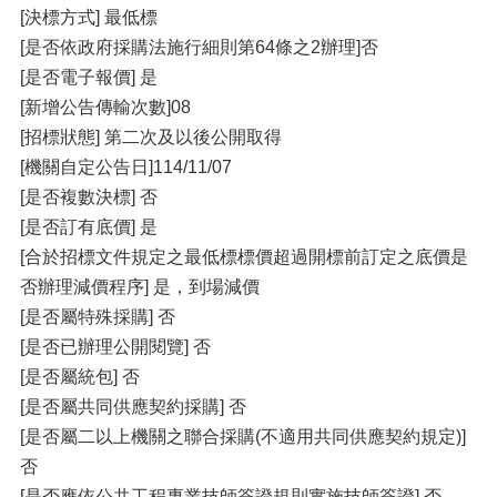
[決標方式] 最低標
[是否依政府採購法施行細則第64條之2辦理]否
[是否電子報價] 是
[新增公告傳輸次數]08
[招標狀態] 第二次及以後公開取得
[機關自定公告日]114/11/07
[是否複數決標] 否
[是否訂有底價] 是
[合於招標文件規定之最低標標價超過開標前訂定之底價是
否辦理減價程序] 是，到場減價
[是否屬特殊採購] 否
[是否已辦理公開閱覽] 否
[是否屬統包] 否
[是否屬共同供應契約採購] 否
[是否屬二以上機關之聯合採購(不適用共同供應契約規定)]
否
[是否應依公共工程專業技師簽證規則實施技師簽證] 否