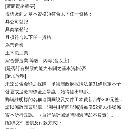
[廠商資格摘要]
投標廠商之基本資格須符合以下任一資格：
具公司登記
具商業登記
且須符合以下任一資格
為營造業
土木包工業
綜合營造業 等級：丙等(含以上)
[是否訂有與履約能力有關之基本資格]否
[附加說明]
未達公告金額之採購，爭議屬政府採購法第31條規定不予
發還或追繳押標金之爭議，始得提出申訴。
郵購註明標的名稱連同圖說及文件工本費新台幣200元整，
請以郵政匯票郵購、限時掛號回郵郵資每份52元以掛號郵
寄本所行政課。（自行估計郵遞時間逾時恕不負責）。
[招標文件售價及付款方式]：