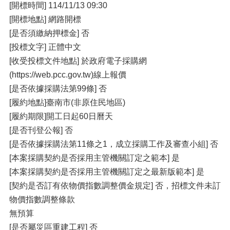
[開標時間] 114/11/13 09:30
[開標地點] 網路開標
[是否須繳納押標金] 否
[投標文字] 正體中文
[收受投標文件地點] 於政府電子採購網
(https://web.pcc.gov.tw)線上報價
[是否依據採購法第99條] 否
[履約地點]臺南市(非原住民地區)
[履約期限]開工日起60日曆天
[是否刊登公報] 否
[是否依據採購法第11條之1，成立採購工作及審查小組] 否
[本案採購契約是否採用主管機關訂定之範本] 是
[本案採購契約是否採用主管機關訂定之最新版範本] 是
[契約是否訂有依物價指數調整價金規定] 否，招標文件未訂
物價指數調整條款
無預算
[是否屬災區重建工程] 否