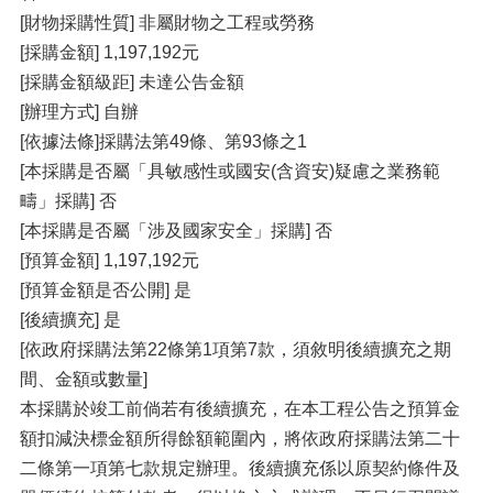
[財物採購性質] 非屬財物之工程或勞務
[採購金額] 1,197,192元
[採購金額級距] 未達公告金額
[辦理方式] 自辦
[依據法條]採購法第49條、第93條之1
[本採購是否屬「具敏感性或國安(含資安)疑慮之業務範
疇」採購] 否
[本採購是否屬「涉及國家安全」採購] 否
[預算金額] 1,197,192元
[預算金額是否公開] 是
[後續擴充] 是
[依政府採購法第22條第1項第7款，須敘明後續擴充之期
間、金額或數量]
本採購於竣工前倘若有後續擴充，在本工程公告之預算金
額扣減決標金額所得餘額範圍內，將依政府採購法第二十
二條第一項第七款規定辦理。後續擴充係以原契約條件及