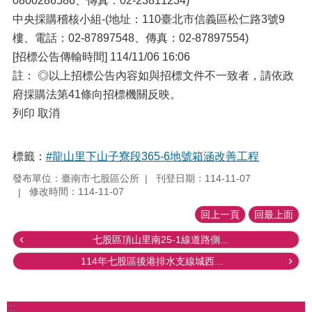
0800286586、傳真：02-23811234)
中央採購稽核小組-(地址：110臺北市信義區松仁路3號9
樓、電話：02-87897548、傳真：02-87897554)
[招標公告傳輸時間] 114/11/06 16:06
註： ◎以上招標公告內容如與招標文件不一致者，請依政
府採購法第41條向招標機關反映。
列印 取消
標籤：
#龍山里下山子寮段365-6地號箱涵改善工程
發布單位：臺南市七股區公所
刊登日期：114-11-07
修改時間：114-11-07
回上一頁
回最上面
七股區頂山里南25-1線道路側...
114年七股區後港排水支線城西...
:::