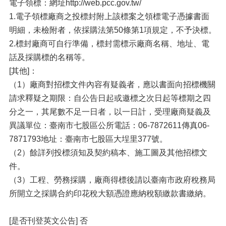
電子領標：網址http://web.pcc.gov.tw/
1.電子領標廠商之投標封附上該標案之領標電子憑據書面
明細，未檢附者，依採購法第50條第1項規定，不予決標。
2.標封廠商可自行準備，標封需標示廠商名稱、地址、電
話及採購標的名稱等。
[其他]：
（1）廠商對招標文件內容有疑義者，應以書面向招標機關
請求釋疑之期限：自公告日起或邀標之次日起等標期之四
分之一，其尾數不足一日者，以一日計，受理廠商疑義及
異議單位：臺南市七股區公所電話：06-7872611傳真06-
7871793地址：臺南市七股區大埕里377號。
（2）餘詳列投標須知及契約稿本、施工圖及其他招標文
件。
（3）工程、勞務採購，廠商得標後請以臺南市政府稅務局
所開立之採購合約印花稅大額憑證應納稅額繳款書繳納。
[是否刊登英文公告] 否