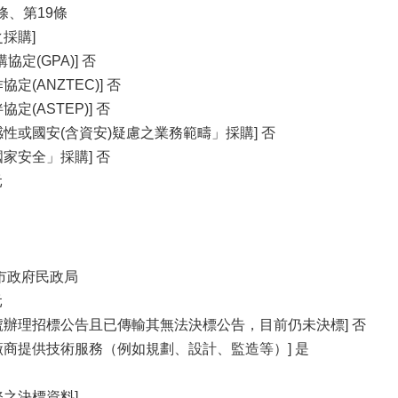
條、第19條
採購]
定(GPA)] 否
定(ANZTEC)] 否
定(ASTEP)] 否
性或國安(含資安)疑慮之業務範疇」採購] 否
家安全」採購] 否
元
臺南市政府民政局
元
號辦理招標公告且已傳輸其無法決標公告，目前仍未決標] 否
廠商提供技術服務（例如規劃、設計、監造等）] 是
務之決標資料]