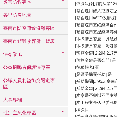
災害防救專區
[依據法條]採購法第18
[是否適用條約或協定之
各里防災地圖
[是否適用WTO政府採購協
[是否適用臺紐經濟合作協
臺南市防空疏散避難專區
[是否適用臺星經濟夥伴協
[本採購是否屬「具敏感
臺南市避難收容所一覽表
[本採購是否屬「涉及國
[預算金額] 2,294,217
法令政風
[預算金額是否公開] 是
公益揭弊者保護法專區
[後續擴充] 否
[是否受機關補助] 是
公職人員利益衝突迴避專
[補助機關]3.95.2 
區
[補助金額] 2,294,217
[本案是否曾以不同案
人事專欄
[本工程案是否已委託
[項次]1
性別主流化專區
[委託廠商提供技術服