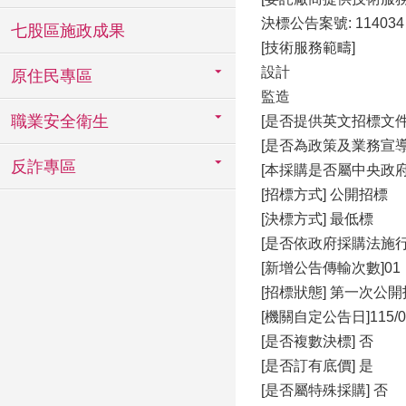
決標公告案號: 114034
七股區施政成果
[技術服務範疇]
設計
原住民專區
監造
職業安全衛生
[是否提供英文招標文件
[是否為政策及業務宣導
反詐專區
[本採購是否屬中央政府
[招標方式] 公開招標
[決標方式] 最低標
[是否依政府採購法施行
[新增公告傳輸次數]01
[招標狀態] 第一次公
[機關自定公告日]115/05
[是否複數決標] 否
[是否訂有底價] 是
[是否屬特殊採購] 否