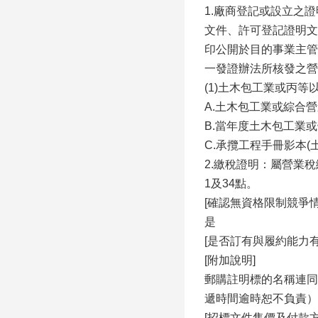
1.廠商登記或設立之
文件、許可登記證明文
印公開於目的事業主管機
一發證辦法所核發之營
(1)土木包工業或丙
A.土木包工業或綜合
B.當年度土木包工業
C.承攬工程手冊影本
2.繳稅證明：屬營業
1及34點。
[確認無資格限制競爭情
是
[是否訂有與履約能力
[附加說明]
郵購註明標的名稱連同
遞時間逾時恕不負責）
[招標文件售價及付款方