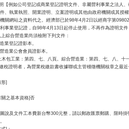
證明【例如公司登記或商業登記證明文件、非屬營利事業之法人
件、執業執照、開業證明、立案證明或其他由政府機關或其授權
關網站之資料代之。經濟部已於98年4月2日以經商字第0980
利事業登記證，自98年4月13日起停止使用，不再作為證明文
等以上綜合營造業尚須檢附下列文件：
營造業登記證影本。
或營造業公會會員證影本。
(土木包工業：第四、七、八頁。綜合營造業：第四、七、八、十一
稅繳稅證明者，為營業稅繳款書收據聯或主管稽徵機關核章之最近
形]
有關之基本資格]否
圖說及文件工本費新台幣300元整，請以郵政匯票郵購、限時掛
。
式]：