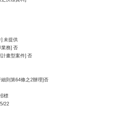
] 未提供
業務] 否
計畫型案件] 否
細則第64條之2辦理]否
開招標
/22