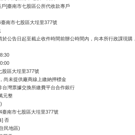
帳戶]臺南市七股區公所代收款專戶
24臺南市七股區大埕里377號
元
者請於公告日起至截止收件時間前辦公時間內，向本所行政課現購
8:30
0:00
市七股區大埕里377號
 是，尚未提供廠商線上繳納押標金
戶非台灣票據交換所繳費平台合作銀行
0萬元整
)
24臺南市七股區大埕里377號
] 否
住民地區)