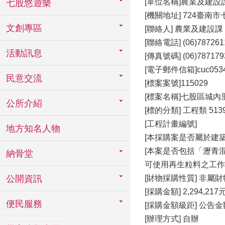
[單位名稱]農業及建設
七股悠遊樂
[機關地址] 724臺南
文創專區
[聯絡人] 農業及建設課
[聯絡電話] (06)787261
活動訊息
[傳真號碼] (06)787179
[電子郵件信箱]cuc0534@m
民意交流
[標案案號]115029
[標案名稱]七股區城
公所介紹
[標的分類] 工程類 513
[工程計畫編號]
地方知名人物
[本採購案是否屬於建
[本案是否包括「瀝青
納骨堂
可使用再生粒料之工作項
公開資訊
[財物採購性質] 非屬
[採購金額] 2,294,217
便民服務
[採購金額級距] 公告
[辦理方式] 自辦