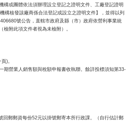
、機構或團體依法須辦理設立登記之證明文件、工廠登記證明
機構核發該廠商係合法登記或設立之證明文件】，並得以列
2406680號公告，直轄市政府及縣（市）政府依營利事業統
件（檢附此項文件者視為未檢附）。
頁)。
一期營業人銷售額與稅額申報書收執聯。餘詳投標須知第33-
號回郵郵資每份52元以掛號郵寄本所行政課。（自行估計郵