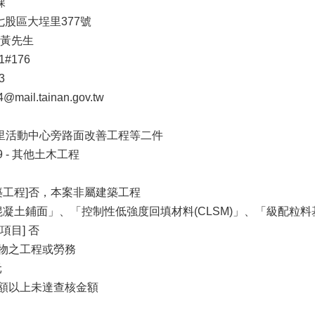
課
市七股區大埕里377號
 黃先生
1#176
3
ail.tainan.gov.tw
內里活動中心旁路面改善工程等二件
9 - 其他土木工程
築工程]否，本案非屬建築工程
混凝土鋪面」、「控制性低強度回填材料(CLSM)」、「級配
目] 否
財物之工程或勞務
元
金額以上未達查核金額