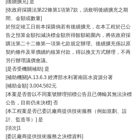
[後續擴充] 是
[依政府採購法第22條第1項第7款，須敘明後續擴充之期
間、金額或數量]
於預定竣工日前本採購倘若有後續擴充，在本工程於已公
告之預算金額扣減決標金額所得餘額範圍內，將依政府採
購法第二十二條第一項第七款規定辦理。後續擴充係以原
契約條件及單價續約核算付款，得以換文方式辦理，不再
另行辦理議價會議。
[是否受機關補助] 是
[補助機關]A.13.6.3 經濟部水利署南區水資源分署
[補助金額] 3,004,582元
[本案是否曾以不同案號辦理招標公告且已傳輸其無法決標
公告，目前仍未決標] 否
[本工程案是否已委託廠商提供技術服務（例如規劃、設
計、監造等）] 是
[項次]1
[委託廠商提供技術服務之決標資料]