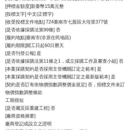
[押標金額度]新臺幣15萬元整
[投標文字] 中文(正體字)
[收受投標文件地點] 724臺南市七股區大埕里377號
[是否依據採購法第99條] 否
[履約地點]臺南市(非原住民地區)
[履約期限]開工日起60日曆天
[是否刊登公報] 是
[是否依據採購法第11條之1，成立採購工作及審查小組] 否
[本案採購契約是否採用主管機關訂定之範本] 是
[本案採購契約是否採用主管機關訂定之最新版範本] 是
[契約是否訂有依物價指數調整價金規定] 否，招標文件未訂
物價指數調整條款
工期很短
[是否屬災區重建工程] 否
[廠商資格摘要]
廠商登記或設立之證明