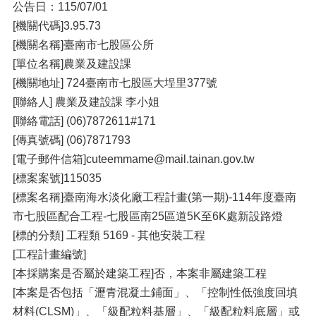
公告日：115/07/01
[機關代碼]3.95.73
[機關名稱]臺南市七股區公所
[單位名稱]農業及建設課
[機關地址] 724臺南市七股區大埕里377號
[聯絡人] 農業及建設課 李小姐
[聯絡電話] (06)7872611#171
[傳真號碼] (06)7871793
[電子郵件信箱]cuteemmame@mail.tainan.gov.tw
[標案案號]115035
[標案名稱]臺南海水淡化廠工程計畫(第一期)-114年度臺南
市七股區配合工程-七股區南25區道5K至6K處新設路燈
[標的分類] 工程類 5169 - 其他安裝工程
[工程計畫編號]
[本採購案是否屬於建築工程]否，本案非屬建築工程
[本案是否包括「瀝青混凝土鋪面」、「控制性低強度回填
材料(CLSM)」、「級配粒料基層」、「級配粒料底層」或