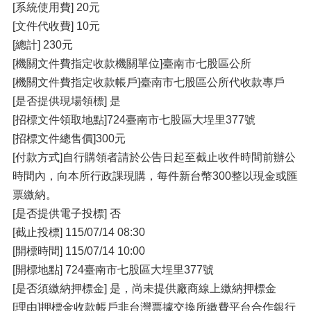
[系統使用費] 20元
[文件代收費] 10元
[總計] 230元
[機關文件費指定收款機關單位]臺南市七股區公所
[機關文件費指定收款帳戶]臺南市七股區公所代收款專戶
[是否提供現場領標] 是
[招標文件領取地點]724臺南市七股區大埕里377號
[招標文件總售價]300元
[付款方式]自行購領者請於公告日起至截止收件時間前辦公
時間內，向本所行政課現購，每件新台幣300整以現金或匯
票繳納。
[是否提供電子投標] 否
[截止投標] 115/07/14 08:30
[開標時間] 115/07/14 10:00
[開標地點] 724臺南市七股區大埕里377號
[是否須繳納押標金] 是，尚未提供廠商線上繳納押標金
[理由]押標金收款帳戶非台灣票據交換所繳費平台合作銀行