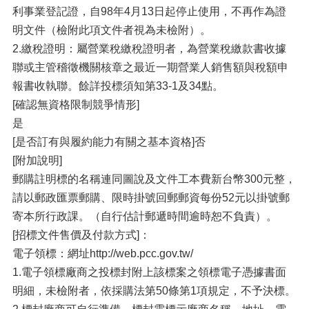
利事業登記證，自98年4月13日起停止使用，不再作為證
明文件（檢附此項文件者視為未檢附）。
2.繳稅證明：屬營業稅繳稅證明者，為營業稅繳款書收據
聯或主管稽徵機關核章之最近一期營業人銷售額與稅額申
報書收執聯。餘詳投標須知第33-1及34點。
[確認無資格限制競爭情形]
是
[是否訂有與履約能力有關之基本資格]否
[附加說明]
郵購註明標的名稱連同圖說及文件工本費新台幣300元整，
請以郵政匯票郵購、限時掛號回郵郵資每份52元以掛號郵
寄本所行政課。（自行估計郵遞時間逾時恕不負責）。
[招標文件售價及付款方式]：
電子領標：網址http://web.pcc.gov.tw/
1.電子領標廠商之投標封附上該標案之領標電子憑據書面
明細，未檢附者，依採購法第50條第1項規定，不予決標。