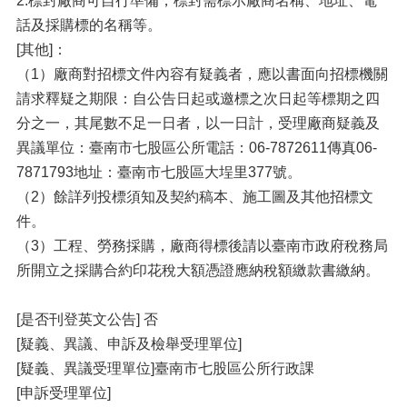
2.標封廠商可自行準備，標封需標示廠商名稱、地址、電
話及採購標的名稱等。
[其他]：
（1）廠商對招標文件內容有疑義者，應以書面向招標機關
請求釋疑之期限：自公告日起或邀標之次日起等標期之四
分之一，其尾數不足一日者，以一日計，受理廠商疑義及
異議單位：臺南市七股區公所電話：06-7872611傳真06-
7871793地址：臺南市七股區大埕里377號。
（2）餘詳列投標須知及契約稿本、施工圖及其他招標文
件。
（3）工程、勞務採購，廠商得標後請以臺南市政府稅務局
所開立之採購合約印花稅大額憑證應納稅額繳款書繳納。
[是否刊登英文公告] 否
[疑義、異議、申訴及檢舉受理單位]
[疑義、異議受理單位]臺南市七股區公所行政課
[申訴受理單位]