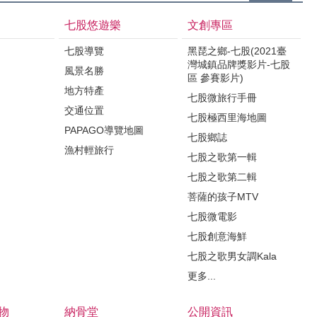
七股悠遊樂
文創專區
七股導覽
黑琵之鄉-七股(2021臺
灣城鎮品牌獎影片-七股
風景名勝
區 參賽影片)
地方特產
七股微旅行手冊
交通位置
七股極西里海地圖
PAPAGO導覽地圖
七股鄉誌
漁村輕旅行
七股之歌第一輯
七股之歌第二輯
菩薩的孩子MTV
七股微電影
七股創意海鮮
七股之歌男女調Kala
更多...
物
納骨堂
公開資訊