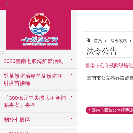
:::
跳到主要內容區塊
:::
首頁
法令政風
法令公告
:::
2026臺南七股海鮮節活動
臺南市公立殯葬設施使
登革熱防治專區及預防注
臺南市公立殯葬設施
射疫苗接種
「300億元中央擴大租金補
貼專案」專區
臺南市回饋公立殯葬設施
關於七股區