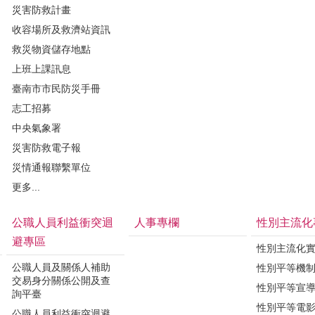
災害防救計畫
收容場所及救濟站資訊
救災物資儲存地點
上班上課訊息
臺南市市民防災手冊
志工招募
中央氣象署
災害防救電子報
災情通報聯繫單位
更多...
公職人員利益衝突迴
人事專欄
性別主流化
避專區
性別主流化
公職人員及關係人補助
性別平等機
交易身分關係公開及查
性別平等宣
詢平臺
性別平等電
公職人員利益衝突迴避