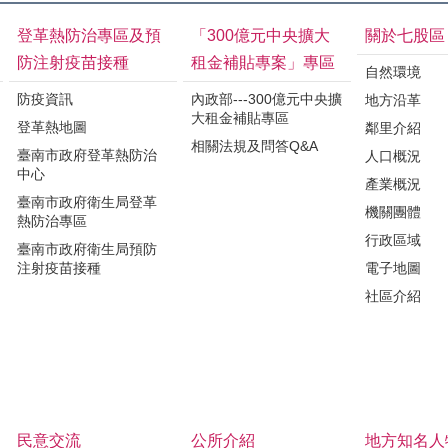
登革熱防治專區及預
「300億元中央擴大
關於七股區
防注射疫苗接種
租金補貼專案」專區
自然環境
防疫資訊
內政部---300億元中央擴
地方沿革
大租金補貼專區
登革熱地圖
鄰里介紹
相關法規及問答Q&A
臺南市政府登革熱防治
人口概況
中心
產業概況
臺南市政府衛生局登革
機關團體
熱防治專區
行政區域
臺南市政府衛生局預防
注射疫苗接種
電子地圖
社區介紹
民意交流
公所介紹
地方知名人