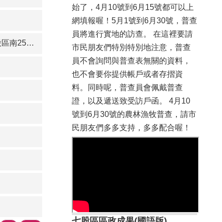
始了，4月10號到6月15號都可以上
必移除香腳及其他易燃物，以降低
網填報喔！5月1號到6月30號，普查
火災風險，同時由清潔隊協助紙錢
集中載運，提升整體作業效率與環
員將進行實地的訪查。 在這裡要請
處新設路燈
境品質及安全 郭國文立委、陳昆
市民朋友們特別特別地注意，普查
和議員、蔡秋蘭議員及陳亭妃立
員不會詢問與普查表無關的資料，
委、蔡蘇秋金議員與方一峰議員服
也不會要你提供帳戶或者存摺資
務處代表，均熱心設置茶水供應
料。同時呢，普查員會佩戴普查
站，提供民眾自行取用。 七股消
證，以及遞送致受訪戶函。 4月10
防隊由李珈泓分隊長率員到場，趁
號到6月30號的農林漁牧普查，請市
清明民眾返鄉祭祖期間，進行公墓
民朋友們多多支持，多多配合喔！
防火、防震、防颱、防溺、液化石
油氣、燃氣熱水器、定型化契約、
CO、爆竹煙火、檢修申報、消防
安檢、防火管理、住警器、禁止未
經申請進行田野引火燃燒等多項綜
合消防宣導。 感謝佳里分局及七
股民防義警團隊協助本次清明法會
交通動線引導，維持車輛進出順
七股區區政成果(國語版)