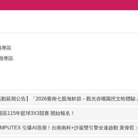
動延期公告】「2026臺南七股海鮮節－觀光赤嘴園挖文蛤體驗」延期至8月8日（六）及8月9日
七股區115年籃球3X3競賽 開始報名！
OMPUTEX 引爆AI浪潮！台南南科+沙崙雙引擎全速啟動 黃偉哲：台南攜手AMD、華碩、群聯深化大