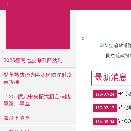
:::
跳到主要內容區塊
:::
:::
2026臺南七股海鮮節活動
登革熱防治專區及預防注射疫
最新消息
苗接種
📢【活
115-07-24
「300億元中央擴大租金補貼
專案」專區
🏀 
115-07-17
關於七股區
🚀 C
115-06-04