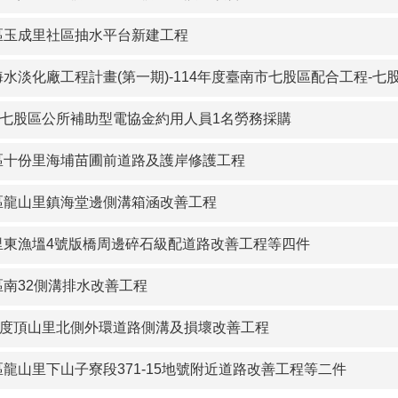
區玉成里社區抽水平台新建工程
淡化廠工程計畫(第一期)-114年度臺南市七股區配合工程-七股區南25區道5K至6K
5年七股區公所補助型電協金約用人員1名勞務採購
區十份里海埔苗圃前道路及護岸修護工程
區龍山里鎮海堂邊側溝箱涵改善工程
里東漁塭4號版橋周邊碎石級配道路改善工程等四件
區南32側溝排水改善工程
0年度頂山里北側外環道路側溝及損壞改善工程
龍山里下山子寮段371-15地號附近道路改善工程等二件