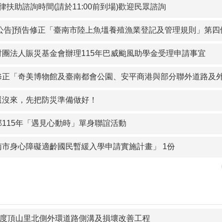
律扶助諮詢時間(請於11:00前到場)歡迎民眾諮詢
公告]預告修正「臺南市陸上魚塭養殖漁業登記及管理規則」第四條、第五條、第十一條之一
財團法人賑災基金會辦理115年巴威颱風助學金受理申請事宜
博物館及臺南都會公園、安平商港與部分聯外道路及外港水域、國立成功大學部分校區及其醫學院附設醫院區域空氣品質維護區及實施移動污染源管制措施」，並自116
還沒來，先把防災準備做好！
部115年「遇見心動時」單身聯誼活動
南市身心障礙適齡國民暫緩入學申請實施計畫」 1份
0年度頂山里北側外環道路側溝及損壞改善工程