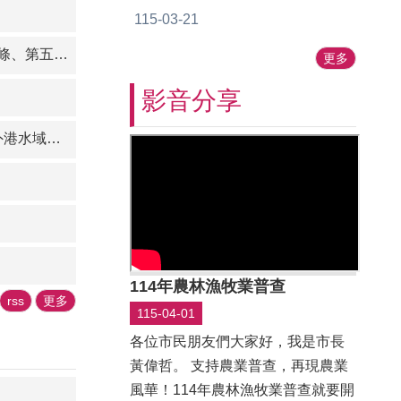
嚴肅穆的氛圍中順利圓滿完成，感
115-03-21
謝鄉親踴躍參與，共同慎終追遠、
修正草案公告
緬懷先人。 清明時節為弘揚忠孝
更多
倫理、傳承慎終追遠精神，並便利
影音分享
民眾祭祀祖先、超薦先靈，本所特
邀慈雲寺見融法師主持法會，於上
年1月1日起生效。
午8時由李佳隆區長率領公所各課
室主管虔誠參與，祈願法會順利圓
滿。 民政局派員親臨指導，並提
醒民眾於掃墓祭祖時落實「4不2記
得」： 4不：1、「不」任意燒雜
草。2、「不」隨意丟煙蒂。3、
「不」讓冥紙飛揚。4、「不」燃
114年農林漁牧業普查
rss
更多
放爆竹煙火。 2記得：1、「記
115-04-01
得」隨手收垃圾。2、「記得」撲
各位市民朋友們大家好，我是市長
滅餘燼 法會現場特別安排工作人
黃偉哲。 支持農業普查，再現農業
員協助紙錢集中燒作業，並加強宣
風華！114年農林漁牧業普查就要開
導金紙勿插香，於投入運鈔車前務