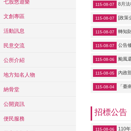
七股悠遊樂
8月法
115-08-07
文創專區
[政策
115-08-07
活動訊息
轉知
115-08-07
民意交流
公告修正「奇美
115-08-07
颱風
115-08-06
公所介紹
內政
115-08-05
地方知名人物
「臺
115-08-04
納骨堂
公開資訊
招標公告
便民服務
11
115-08-06