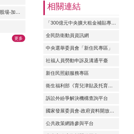
相關連結
配合低碳城市政策，李佳隆區長呼
及垂直整合
籲民眾減少焚燒紙錢與香枝，多加
利用「以功代金」方式兼顧環保與
「300億元中央擴大租金補貼專案」專區
公益，民眾均熱烈響應；亦可透過
全民防衛動員資訊網
網路追思平台緬懷先人
更多
https://mort.tainan.gov.tw/Memory/Simple.
中央選舉委員會「新住民專區」
現場亦安排調解及登革熱宣導，鼓
勵民眾如遇糾紛可至調解委員會，
社福人員勞動申訴及溝通平臺
或至臺南市政府案件調解線上聲請
新住民照顧服務專區
平台申請調解，省時又便利👍
https://easy.tainan.gov.tw/page1.asp
衛生福利部《育兒津貼及托育準公共化》專區
本所於每月第二週週五、第四週週
六上午9:30至11:30 提供免費法律
訴訟外紛爭解決機構查詢平台
諮詢服務，歡迎民眾多加利用 近
期天氣逐漸回暖且晴雨不定，病媒
國家發展委員會-政府資料開放平臺
蚊孳生風險提高，亦顯環境巡查的
公共政策網路參與平台
重要，提醒市民朋友預先做好登革
熱防治工作，確保家中容器不積