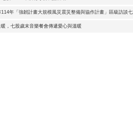
114年「強韌計畫大規模風災震災整備與協作計畫」區級訪談七股場-加強防災橫向溝通
送暖，七股歲末音樂餐會傳遞愛心與溫暖