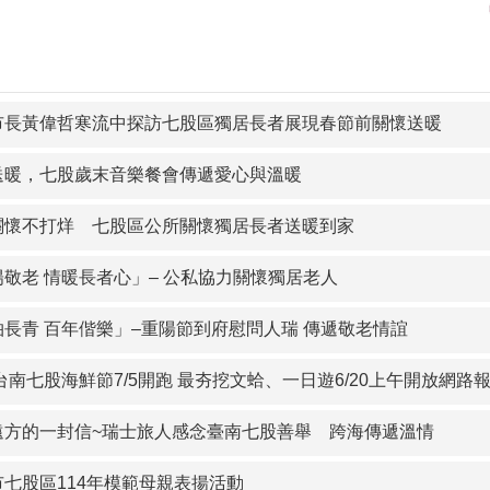
市長黃偉哲寒流中探訪七股區獨居長者展現春節前關懷送暖
送暖，七股歲末音樂餐會傳遞愛心與溫暖
關懷不打烊 七股區公所關懷獨居長者送暖到家
陽敬老 情暖長者心」– 公私協力關懷獨居老人
柏長青 百年偕樂」–重陽節到府慰問人瑞 傳遞敬老情誼
5台南七股海鮮節7/5開跑 最夯挖文蛤、一日遊6/20上午開放網路
遠方的一封信~瑞士旅人感念臺南七股善舉 跨海傳遞溫情
市七股區114年模範母親表揚活動