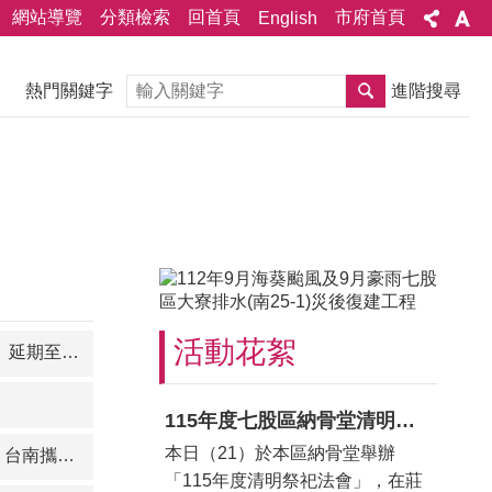
網站導覽
分類檢索
回首頁
市府首頁
English
搜尋
熱門關鍵字
進階搜尋
活動花絮
（日）辦理。
115年度七股區納骨堂清明祭祀法會功德圓滿
本日（21）於本區納骨堂舉辦
南方AI聚落
「115年度清明祭祀法會」，在莊