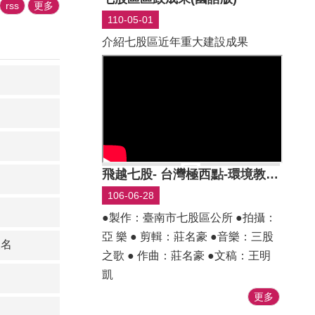
rss
更多
暢。 本所於法會現場貼心準備45
110-05-01
台大型推車供民眾借用，讓祭拜過
介紹七股區近年重大建設成果
程更加便利。 北家扶中心亦現場
設攤宣導「以功代金」，鼓勵民眾
將購買金紙費用轉為公益捐助，獲
得民眾詢問與熱烈響應 #相關新
聞： 台灣民眾電子報/邱仁武/台南
報導
https://allnews.tw/news/87714
https://tnews.cc/06/News/View/788933?
飛越七股- 台灣極西點-環境教育片
source=Articles 此外，現場特別設
106-06-28
置「平民安葬捐款專區」，宣導民
●製作：臺南市七股區公所 ●拍攝：
眾響應平民安葬政策，透過小額捐
亞 樂 ● 剪輯：莊名豪 ●音樂：三股
款方式協助無力負擔殯葬費用之民
報名
之歌 ● 作曲：莊名豪 ●文稿：王明
眾，讓每一位往生者皆能獲得妥善
凱
且有尊嚴的安葬服務，傳遞社會溫
暖與關懷。 平民安葬專
更多
區 https://mort.tainan.gov.tw/Donation/