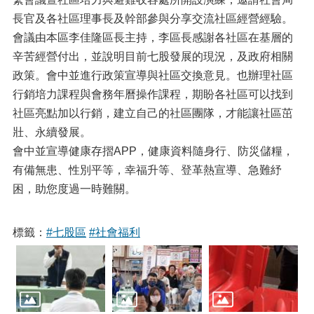
長官及各社區理事長及幹部參與分享交流社區經營經驗。
會議由本區李佳隆區長主持，李區長感謝各社區在基層的
辛苦經營付出，並說明目前七股發展的現況，及政府相關
政策。會中並進行政策宣導與社區交換意見。也辦理社區
行銷培力課程與會務年曆操作課程，期盼各社區可以找到
社區亮點加以行銷，建立自己的社區團隊，才能讓社區茁
壯、永續發展。
會中並宣導健康存摺APP，健康資料隨身行、防災儲糧，
有備無患、性別平等，幸福升等、登革熱宣導、急難紓
困，助您度過一時難關。
標籤：
#七股區
#社會福利