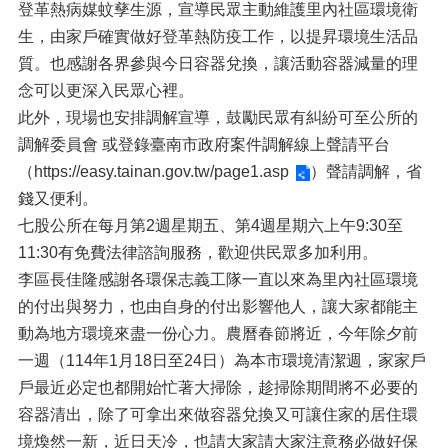
登革熱病媒蚊孳生源，宣導民眾主動維護里內社區環境衛
生，由家戶確實做好登革熱防疫工作，以提昇環境生活品
質。也感謝各界參與今日容器兌換，讓活動容器減量的理
念可以更深入民眾心裡。
此外，現場也安排調解宣導，鼓勵民眾有糾紛可至公所的
調解委員會 或登錄臺南市政府案件調解線上聲請平台
（
https://easy.tainan.gov.tw/page1.asp
）聲請調解，省
錢又便利。
七股公所在每月第2週星期五、第4週星期六上午9:30至
11:30有免費法律諮詢服務，歡迎供民眾多加利用。
李區長佳隆感謝各環保志義工隊一直以來為里內社區環境
的付出與努力，也由自身的付出影響他人，讓大家都能主
動為地方環境來盡一份心力。農曆春節將近，今年除夕前
一週（114年1月18日至24日）為本市環境清潔週，家家戶
戶最近必定也都開始忙著大掃除，趁掃除期間將不必要的
容器清出，除了可拿出來做容器兌換又可讓住家的居住環
境煥然一新，近日天冷，也請大家請大家注意務必做好保