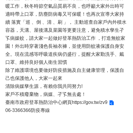
暖工作，秋冬時節空氣品質易不良，也呼籲大家外出時可
適時帶上口罩，防塵防病毒又可保暖！也再次宣導大家持
續 落實「巡 、倒 、清 、刷 」， 主動巡查自家戶內外積水
容器，天溝、屋後溝及菜園等更要注意，避免積水孳生孑
孓病媒蚊，請大家一起做好登革熱防治工作 ，打造無蚊家
園！外出時穿著淺色長袖衣褲，並使用防蚊液保護自身安
全。現在流感等呼吸道疾病仍盛行，提醒大家勤洗手、戴
口罩、維持良好個人衛生習慣
除了維護環境也要做好防疫措施及自主健康管理，保護自
己也保護他人，大家一起來
清除病媒孳生源，有賴你我共同努力!
家戶不積廢棄物，病媒、孑孓無去處！
臺南市政府登革熱防治中心網頁
https://gov.tw/zv9
06-3366366防疫專線