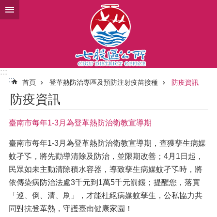
跳到主要內容區塊
:::
:::
首頁
登革熱防治專區及預防注射疫苗接種
防疫資訊
防疫資訊
臺南市每年1-3月為登革熱防治衛教宣導期
臺南市每年1-3月為登革熱防治衛教宣導期，查獲孳生病媒
蚊孑孓，將先勸導清除及防治，並限期改善；4月1日起，
民眾如未主動清除積水容器，導致孳生病媒蚊孑孓時，將
依傳染病防治法處3千元到1萬5千元罰鍰；提醒您，落實
「巡、倒、清、刷」，才能杜絕病媒蚊孳生，公私協力共
同對抗登革熱，守護臺南健康家園！