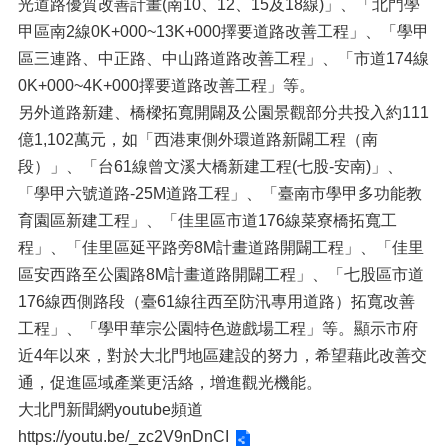
光道路優質改善計畫(南10、12、15及18線)」、「北門學
甲區南2線0K+000~13K+000擇要道路改善工程」、「學甲
區三連路、中正路、中山路道路改善工程」、「市道174線
0K+000~4K+000擇要道路改善工程」等。
另外道路新建、橋樑拓寬開闢及公園景觀部分共投入約111
億1,102萬元，如「西港東側外環道路新闢工程（南
段）」、「台61線曾文溪大橋新建工程(七股-安南)」、
「學甲六號道路-25M道路工程」、「臺南市學甲多功能教
育園區新建工程」、「佳里區市道176線菜寮橋拓寬工
程」、「佳里區延平路旁8M計畫道路開闢工程」、「佳里
區安西路至公園路8M計畫道路開闢工程」、「七股區市道
176線西側路段（臺61線往西至防汛專用道路）拓寬改善
工程」、「學甲華宗公園特色遊戲場工程」等。顯示市府
近4年以來，對於大北門地區建設的努力，希望藉此改善交
通，促進區域產業更活絡，增進觀光機能。
大北門新聞網youtube頻道
https://youtu.be/_zc2V9nDnCI