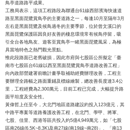
鳥亭道路路平成果。
工務局表示，這項工程路段為聯通台61線西部濱海快速道
路至黑面琵鷺賞鳥亭的主要道路之一，每逢10月至隔年3月
左右是黑面琵鷺及候鳥過冬的主要季節，位於曾文溪口的
黑面琵鷺保護區因良好友善的棲息環境常有候鳥停留，吸
引全台各地鳥友、遊客至賞鳥亭一睹黑面琵鷺風采，為極
具當地特色之熱門觀光景點。
惟此段路面已老舊破損，因此市府與七股區公所擬定「臺
南市七股區台61線以西至黑面琵鷺賞鳥亭道路改善工程」
向內政部營建署前瞻計畫爭取補助經費辦理改善，工程主
要辦理全路幅之路面重鋪及標線繪製，總改善長度達3.4公
里，工程經費為2,300萬元，目前工程已完成，大幅提升路
面平坦度及安全性。
黃偉哲上任至今，大北門地區道路建設約投入123億元，其
中路平專案等道路養護改善工程，在北門、學甲、將軍、
七股、佳里、西港等區共投入約5億4,949萬元，如「七股
區南26線(6.5K~8.3K)及南27線(南19線~南28)」、「南13