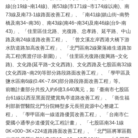
線(台19線~南14線)、南53線(市171線~市174線以南)、南
73線及南73-1線路面改善工程」、「南41線(鎮山街~南勢
橋及南34~南36) 、南43線(南46~南34)及南46線(台9~南
43)」、「佳里區佳北路、光復路、忠孝路、延平路、中山
路及南24線道路改善工程」、「曾文溪左岸西港大橋下游
水防道路加高改善工程」、「北門區南2線聚落維生道路加
高工程(舊渡仔頭-新圍)」、「佳里區光復路(復興路~文化
路)、文化路(延平路~文化西路)、文化西路及七股區南32線
(文化西路~南29)等部分路段路面改善工程」、「學甲區及
鹽水區南6線(0.4K~7.6K)部分路段路面改善工程」等。
前瞻計畫部分共投入約6億3,640萬元，如「臺南市七股區
台61線以西至黑面琵鷺賞鳥亭道路改善工程」、「衛生福
利部新營醫院北門分院轉型多元長照資源中心整建工
程」、「學甲區南一線道路優質改善工程」、「台南市仁
愛國小通學步道優質化工程計畫」、「七股區南34-1線
0K+000~3K+224道路路面改善工程」、「北門區將軍區觀