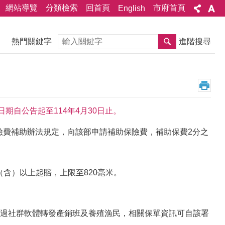
網站導覽
分類檢索
回首頁
市府首頁
English
搜尋
熱門關鍵字
進階搜尋
期自公告起至114年4月30日止。
保險費補助辦法規定，向該部申請補助保險費，補助保費2分之
（含）以上起賠，上限至820毫米。
過社群軟體轉發產銷班及養殖漁民，相關保單資訊可自該署