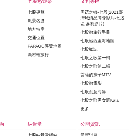
七股悠遊樂
文創專區
七股導覽
黑琵之鄉-七股(2021臺
灣城鎮品牌獎影片-七股
風景名勝
區 參賽影片)
地方特產
七股微旅行手冊
交通位置
七股極西里海地圖
PAPAGO導覽地圖
七股鄉誌
漁村輕旅行
七股之歌第一輯
七股之歌第二輯
菩薩的孩子MTV
七股微電影
七股創意海鮮
七股之歌男女調Kala
更多...
物
納骨堂
公開資訊
七股納骨堂網站
最新消息