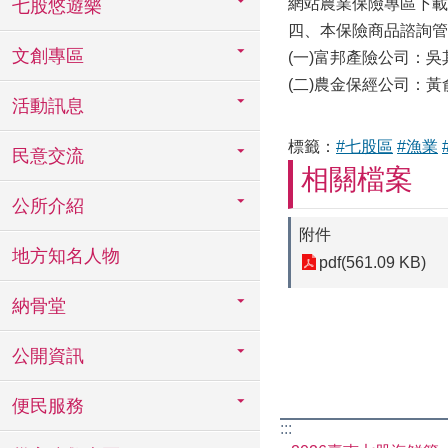
網站農業保險專區下載
七股悠遊樂
四、本保險商品諮詢管
文創專區
(一)富邦產險公司：吳其倫
(二)農金保經公司：黃俞穎
活動訊息
標籤：
#七股區
#漁業
民意交流
相關檔案
公所介紹
附件
地方知名人物
pdf(561.09 KB)
納骨堂
公開資訊
便民服務
:::