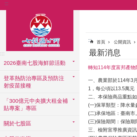
:::
跳到主要內容區塊
:::
首頁
公開資訊
最新消息
:::
2026臺南七股海鮮節活動
轉知114年度富邦產
登革熱防治專區及預防注
一、農業部於114年
射疫苗接種
1，每公頃以13.5萬元
二、本保險商品重點如
「300億元中央擴大租金補
(一)保單類型：降水
貼專案」專區
(二)承保地區：臺南市
(三)保險期間：保險期
關於七股區
三、檢附宣導推廣資訊