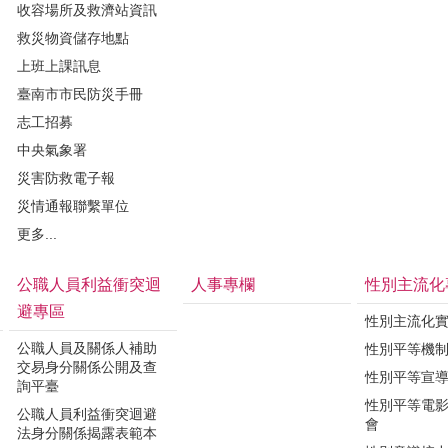
收容場所及救濟站資訊
救災物資儲存地點
上班上課訊息
臺南市市民防災手冊
志工招募
中央氣象署
災害防救電子報
災情通報聯繫單位
更多...
公職人員利益衝突迴
人事專欄
性別主流化
避專區
性別主流化
公職人員及關係人補助
性別平等機
交易身分關係公開及查
性別平等宣
詢平臺
性別平等電
公職人員利益衝突迴避
會
法身分關係揭露表範本