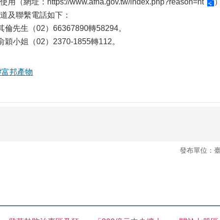
使用（網址：
https://www.afna.gov.tw/index.php?reason=nt
道及聯繫電話如下：
先生（02）66367890轉58294。
小姐（02）2370-1855轉112。
#富邦產物
發布單位：