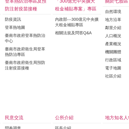
登革熱防治專區及預
「300億元中央擴大
關於七股區
防注射疫苗接種
租金補貼專案」專區
自然環境
防疫資訊
內政部---300億元中央擴
地方沿革
大租金補貼專區
登革熱地圖
鄰里介紹
相關法規及問答Q&A
臺南市政府登革熱防治
人口概況
中心
產業概況
臺南市政府衛生局登革
機關團體
熱防治專區
行政區域
臺南市政府衛生局預防
注射疫苗接種
電子地圖
社區介紹
民意交流
公所介紹
地方知名人
問卷調查
區長介紹