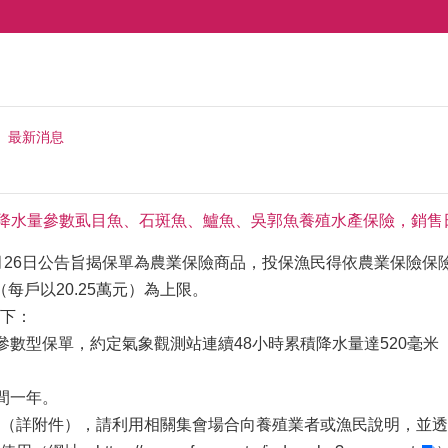
最新消息
物降水量參數虱目魚、石斑魚、鱸魚、吳郭魚養殖水產保險，銷售日
3月26日公告旨揭保單為農業保險商品，投保漁民得依農業保險
（每戶以20.25萬元）為上限。
下：
量參數型保單，約定氣象觀測站連續48小時累積降水量達520毫米
。
間一年。
（詳附件），請利用相關集會場合向養殖業者或漁民說明，並透