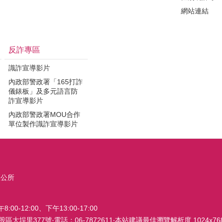
網站連結
反詐專區
識詐宣導影片
內政部警政署「165打詐
儀錶板」及多元語言防
詐宣導影片
內政部警政署MOU合作
單位製作識詐宣導影片
區公所
0-12:00、下午13:00-17:00
股區大埕里377號‧電話：06-7872611‧本站建議最佳瀏覽解析度 1024x76