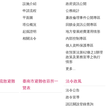
設施介紹
政府資訊公開
申請流程
公務統計
平面圖
廉政倫理事件公開專區
塔位概況
回饋金資訊公開專區
起掘證明
地方發展經費運用情形
相關法令
內部控制專區
個人資料保護專區
依預算法第62條之1辦理
政策及業務宣導之執行
情形
更多...
疏散避難
臺南市避難收容所一
法令政風
覽表
法令公告
政令宣導
請託關說登錄查詢