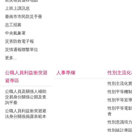
上班上課訊息
臺南市市民防災手冊
志工招募
中央氣象署
災害防救電子報
災情通報聯繫單位
更多...
公職人員利益衝突迴
人事專欄
性別主流化
避專區
性別主流化
公職人員及關係人補助
性別平等機
交易身分關係公開及查
性別平等宣
詢平臺
性別平等電
公職人員利益衝突迴避
會
法身分關係揭露表範本
性別意識培
性別統計專