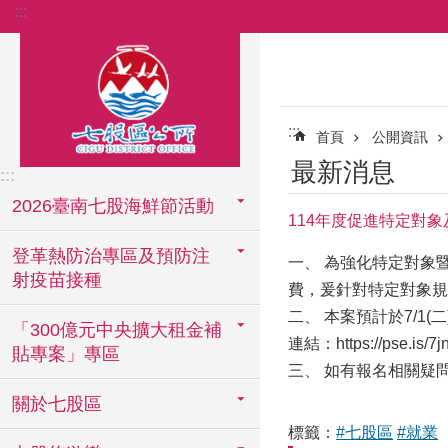
:::
跳到主要內容區塊
:::
首頁
公開資訊
最新消息
:::
2026臺南七股海鮮節活動
114年度促進特定對
登革熱防治專區及預防注
一、 為強化特定對象
射疫苗接種
費，爰針對特定對象規
二、 本案預計於7/1(二
「300億元中央擴大租金補
連結：
https://pse.is/7
貼專案」專區
三、 如有報名相關疑問
關於七股區
標籤：
#七股區
#就業