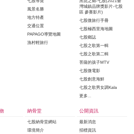
七股導覽
黑琵之鄉-七股(2021臺
灣城鎮品牌獎影片-七股
風景名勝
區 參賽影片)
地方特產
七股微旅行手冊
交通位置
七股極西里海地圖
PAPAGO導覽地圖
七股鄉誌
漁村輕旅行
七股之歌第一輯
七股之歌第二輯
菩薩的孩子MTV
七股微電影
七股創意海鮮
七股之歌男女調Kala
更多...
物
納骨堂
公開資訊
七股納骨堂網站
最新消息
環境簡介
招標資訊