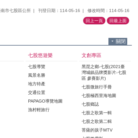
臺南市七股區公所
刊登日期：114-05-16
修改時間：114-05-16
回上一頁
回最上面
關閉
七股悠遊樂
文創專區
七股導覽
黑琵之鄉-七股(2021臺
灣城鎮品牌獎影片-七股
風景名勝
區 參賽影片)
地方特產
七股微旅行手冊
交通位置
七股極西里海地圖
PAPAGO導覽地圖
七股鄉誌
漁村輕旅行
七股之歌第一輯
七股之歌第二輯
菩薩的孩子MTV