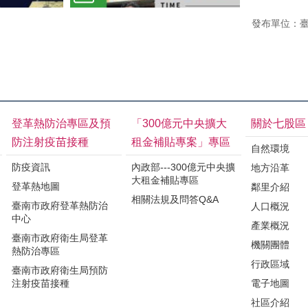
發布單位：
登革熱防治專區及預
「300億元中央擴大
關於七股區
防注射疫苗接種
租金補貼專案」專區
自然環境
防疫資訊
內政部---300億元中央擴
地方沿革
大租金補貼專區
登革熱地圖
鄰里介紹
相關法規及問答Q&A
臺南市政府登革熱防治
人口概況
中心
產業概況
臺南市政府衛生局登革
機關團體
熱防治專區
行政區域
臺南市政府衛生局預防
注射疫苗接種
電子地圖
社區介紹