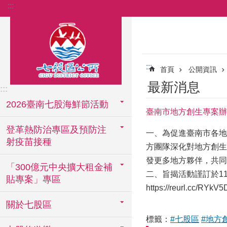
:::
跳到主要內容區塊
:::
首頁
公開資訊
最新消息
:::
2026臺南七股海鮮節活動
臺南市地方創生專案辦
登革熱防治專區及預防注
一、為促進臺南市各地
射疫苗接種
方團隊深化對地方創生
發更多地方夥伴，共同
「300億元中央擴大租金補
二、旨揭活動謹訂於11
貼專案」專區
https://reurl.cc/RYkV5
關於七股區
標籤：
#七股區
#地方