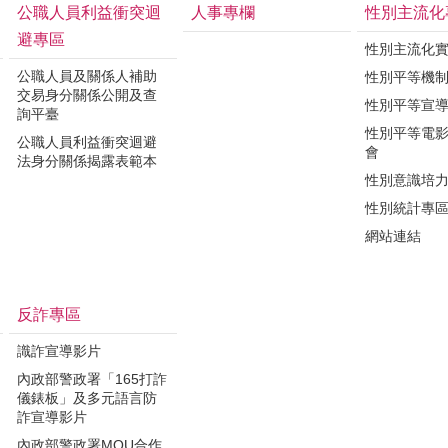
公職人員利益衝突迴
人事專欄
性別主流化
避專區
性別主流化
公職人員及關係人補助
性別平等機
交易身分關係公開及查
性別平等宣
詢平臺
性別平等電
公職人員利益衝突迴避
會
法身分關係揭露表範本
性別意識培
性別統計專
網站連結
反詐專區
識詐宣導影片
內政部警政署「165打詐
儀錶板」及多元語言防
詐宣導影片
內政部警政署MOU合作