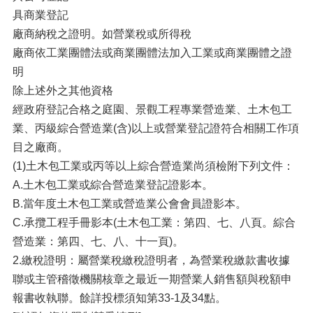
具商業登記
廠商納稅之證明。如營業稅或所得稅
廠商依工業團體法或商業團體法加入工業或商業團體之證
明
除上述外之其他資格
經政府登記合格之庭園、景觀工程專業營造業、土木包工
業、丙級綜合營造業(含)以上或營業登記證符合相關工作項
目之廠商。
(1)土木包工業或丙等以上綜合營造業尚須檢附下列文件：
A.土木包工業或綜合營造業登記證影本。
B.當年度土木包工業或營造業公會會員證影本。
C.承攬工程手冊影本(土木包工業：第四、七、八頁。綜合
營造業：第四、七、八、十一頁)。
2.繳稅證明：屬營業稅繳稅證明者，為營業稅繳款書收據
聯或主管稽徵機關核章之最近一期營業人銷售額與稅額申
報書收執聯。餘詳投標須知第33-1及34點。