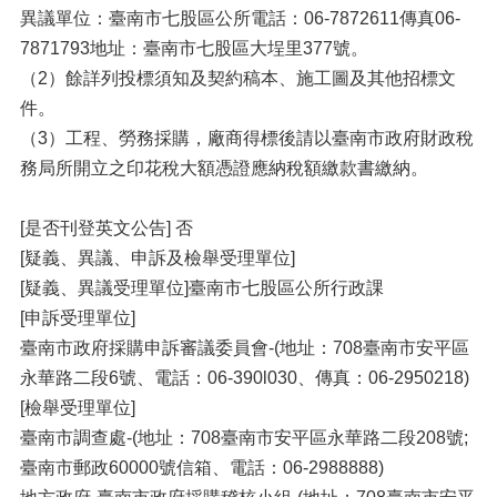
異議單位：臺南市七股區公所電話：06-7872611傳真06-
7871793地址：臺南市七股區大埕里377號。
（2）餘詳列投標須知及契約稿本、施工圖及其他招標文
件。
（3）工程、勞務採購，廠商得標後請以臺南市政府財政稅
務局所開立之印花稅大額憑證應納稅額繳款書繳納。
[是否刊登英文公告] 否
[疑義、異議、申訴及檢舉受理單位]
[疑義、異議受理單位]臺南市七股區公所行政課
[申訴受理單位]
臺南市政府採購申訴審議委員會-(地址：708臺南市安平區
永華路二段6號、電話：06-390l030、傳真：06-2950218)
[檢舉受理單位]
臺南市調查處-(地址：708臺南市安平區永華路二段208號;
臺南市郵政60000號信箱、電話：06-2988888)