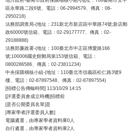
地方政府-臺南市政府採購稽核小組-(地址：708臺南市安平
區永華路二段6號、電話：06-2994579、傳真：06-
2950218)
法務部調查局-(地址：231新北市新店區中華路74號;新店郵
政60000號信箱、電話：02-29177777、傳真：02-
29188888)
法務部廉政署-(地址：100臺北市中正區博愛路166
號;100006國史館郵局第153號信箱、電話：
0800286586、傳真：02-23811234)
中央採購稽核小組-(地址：110臺北市信義區松仁路3號9
樓、電話：02-87897548、傳真：02-87897554)
[招標公告傳輸時間] 113/10/29 14:15
[評選委員會成立時機]招標前
[是否公開委員名單]是
[專家學者評選委員人數]
電腦遴選，由專家學者資料庫0人
自行遴選，由專家學者資料庫2人