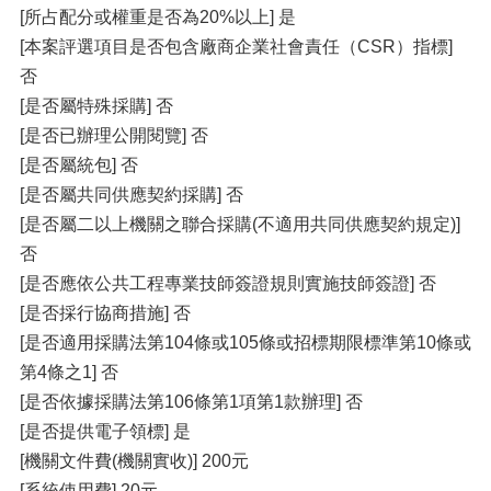
[所占配分或權重是否為20%以上] 是
[本案評選項目是否包含廠商企業社會責任（CSR）指標]
否
[是否屬特殊採購] 否
[是否已辦理公開閱覽] 否
[是否屬統包] 否
[是否屬共同供應契約採購] 否
[是否屬二以上機關之聯合採購(不適用共同供應契約規定)]
否
[是否應依公共工程專業技師簽證規則實施技師簽證] 否
[是否採行協商措施] 否
[是否適用採購法第104條或105條或招標期限標準第10條或
第4條之1] 否
[是否依據採購法第106條第1項第1款辦理] 否
[是否提供電子領標] 是
[機關文件費(機關實收)] 200元
[系統使用費] 20元