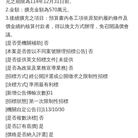
充之期限為114年12月31日前。
2.金額：擴充金額為570萬元。
3.後續擴充之項目：預算書內各工項依原契約履約條件及
價金續約核算付款者，得以換文方式辦理，免召開議價會
議。
[是否受機關補助] 否
[本案是否曾以不同案號辦理招標公告] 否
[是否提供英文招標文件] 未提供
[是否為政策及業務宣導業務] 否
[招標方式] 經公開評選或公開徵求之限制性招標
[決標方式] 準用最有利標
[新增公告傳輸次數]01
[招標狀態] 第一次限制性招標
[機關自定公告日]113/10/30
[是否複數決標] 否
[是否訂有底價] 是
[價格是否納入評選] 是