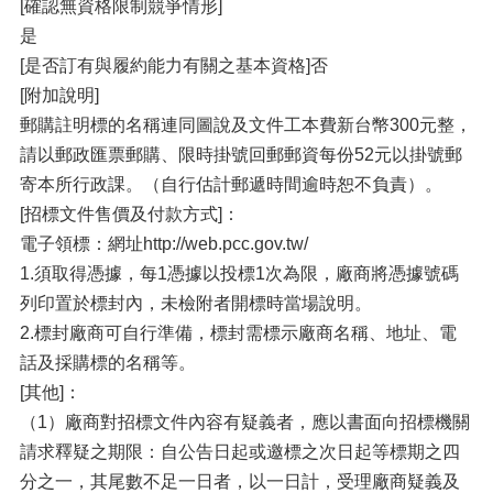
[確認無資格限制競爭情形]
是
[是否訂有與履約能力有關之基本資格]否
[附加說明]
郵購註明標的名稱連同圖說及文件工本費新台幣300元整，
請以郵政匯票郵購、限時掛號回郵郵資每份52元以掛號郵
寄本所行政課。（自行估計郵遞時間逾時恕不負責）。
[招標文件售價及付款方式]：
電子領標：網址http://web.pcc.gov.tw/
1.須取得憑據，每1憑據以投標1次為限，廠商將憑據號碼
列印置於標封內，未檢附者開標時當場說明。
2.標封廠商可自行準備，標封需標示廠商名稱、地址、電
話及採購標的名稱等。
[其他]：
（1）廠商對招標文件內容有疑義者，應以書面向招標機關
請求釋疑之期限：自公告日起或邀標之次日起等標期之四
分之一，其尾數不足一日者，以一日計，受理廠商疑義及