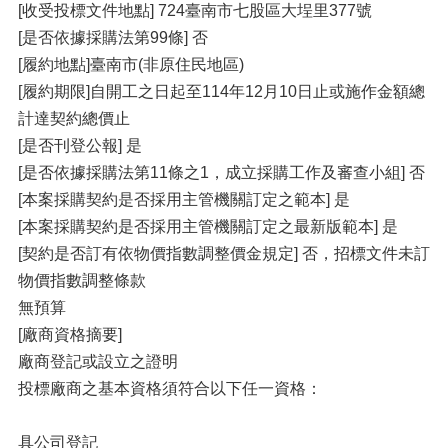
[收受投標文件地點] 724臺南市七股區大埕里377號
[是否依據採購法第99條] 否
[履約地點]臺南市(非原住民地區)
[履約期限]自開工之日起至114年12月10日止或施作金額總
計達契約總價止
[是否刊登公報] 是
[是否依據採購法第11條之1，成立採購工作及審查小組] 否
[本案採購契約是否採用主管機關訂定之範本] 是
[本案採購契約是否採用主管機關訂定之最新版範本] 是
[契約是否訂有依物價指數調整價金規定] 否，招標文件未訂
物價指數調整條款
無預算
[廠商資格摘要]
廠商登記或設立之證明
投標廠商之基本資格須符合以下任一資格：
具公司登記