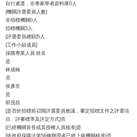
自行遴選，非專家學者資料庫0人
[機關評選委員人數]
非招標機關0人
招標機關3人
[評選委員總額]5人
[工作小組成員]
採購專業人員 姓名
是
林成翰
否
侯彥至
是
郭茂昌
[是否於招標前召開評選委員會議，審定招標文件之評選項
目、評審標準及評定方式]否
[已經機關首長或其授權人員核准]是
[依政府採購法第56條辦理者已經上級機關核准]否