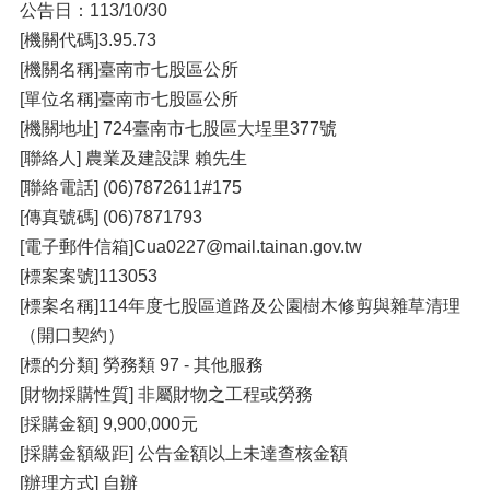
公告日：113/10/30
[機關代碼]3.95.73
[機關名稱]臺南市七股區公所
[單位名稱]臺南市七股區公所
[機關地址] 724臺南市七股區大埕里377號
[聯絡人] 農業及建設課 賴先生
[聯絡電話] (06)7872611#175
[傳真號碼] (06)7871793
[電子郵件信箱]Cua0227@mail.tainan.gov.tw
[標案案號]113053
[標案名稱]114年度七股區道路及公園樹木修剪與雜草清理
（開口契約）
[標的分類] 勞務類 97 - 其他服務
[財物採購性質] 非屬財物之工程或勞務
[採購金額] 9,900,000元
[採購金額級距] 公告金額以上未達查核金額
[辦理方式] 自辦