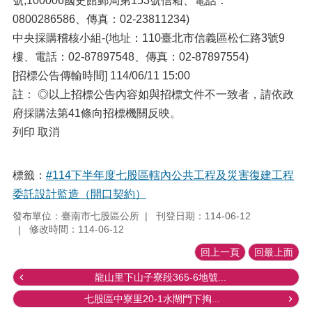
號;100006國史館郵局第153號信箱、電話：
0800286586、傳真：02-23811234)
中央採購稽核小組-(地址：110臺北市信義區松仁路3號9
樓、電話：02-87897548、傳真：02-87897554)
[招標公告傳輸時間] 114/06/11 15:00
註： ◎以上招標公告內容如與招標文件不一致者，請依政
府採購法第41條向招標機關反映。
列印 取消
標籤：
#114下半年度七股區轄內公共工程及災害復建工程
委託設計監造（開口契約）
發布單位：臺南市七股區公所
刊登日期：114-06-12
修改時間：114-06-12
回上一頁
回最上面
龍山里下山子寮段365-6地號...
七股區中寮里20-1水閘門下掏...