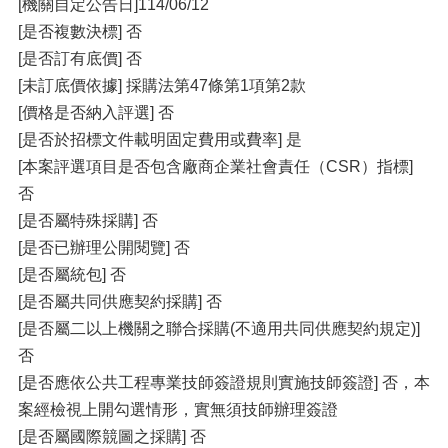
[機關自定公告日]114/06/12
[是否複數決標] 否
[是否訂有底價] 否
[未訂底價依據] 採購法第47條第1項第2款
[價格是否納入評選] 否
[是否於招標文件載明固定費用或費率] 是
[本案評選項目是否包含廠商企業社會責任（CSR）指標]
否
[是否屬特殊採購] 否
[是否已辦理公開閱覽] 否
[是否屬統包] 否
[是否屬共同供應契約採購] 否
[是否屬二以上機關之聯合採購(不適用共同供應契約規定)]
否
[是否應依公共工程專業技師簽證規則實施技師簽證] 否，本
案經檢視上開勾選情形，實無須技師辦理簽證
[是否屬國際競圖之採購] 否