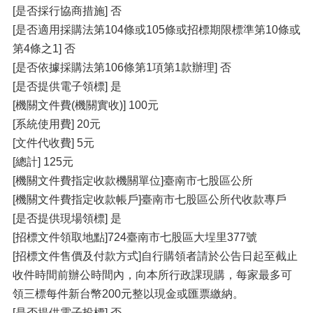
[是否採行協商措施] 否
[是否適用採購法第104條或105條或招標期限標準第10條或
第4條之1] 否
[是否依據採購法第106條第1項第1款辦理] 否
[是否提供電子領標] 是
[機關文件費(機關實收)] 100元
[系統使用費] 20元
[文件代收費] 5元
[總計] 125元
[機關文件費指定收款機關單位]臺南市七股區公所
[機關文件費指定收款帳戶]臺南市七股區公所代收款專戶
[是否提供現場領標] 是
[招標文件領取地點]724臺南市七股區大埕里377號
[招標文件售價及付款方式]自行購領者請於公告日起至截止
收件時間前辦公時間內，向本所行政課現購，每家最多可
領三標每件新台幣200元整以現金或匯票繳納。
[是否提供電子投標] 否