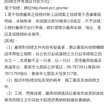
[招標文件售價及付款方式]：
電子領標：網址http://web.pcc.gov.tw/
1.電子領標廠商之投標封附上該標案之領標電子憑據書面
明細，未檢附者，依採購法第50條第1項規定，不予決標。
2.標封廠商可自行準備，標封需標示廠商名稱、地址、電
話及採購標的名稱等。
[其他]：
（1）廠商對招標文件內容有疑義者，應以書面向招標機關
請求釋疑之期限：自公告日起或邀標之次日起等標期之四
分之一，其尾數不足一日者，以一日計，受理廠商疑義及
異議單位：臺南市七股區公所電話：06-7872611傳真06-
7871793地址：臺南市七股區大埕里377號。
（2）餘詳列投標須知及契約稿本、施工圖及其他招標文
件。
（3）工程、勞務採購，廠商得標後請以臺南市政府財政稅
務局所開立之印花稅大額憑證應納稅額繳款書繳納。