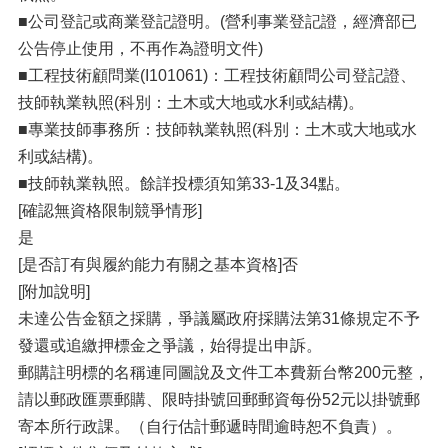
■公司登記或商業登記證明。(營利事業登記證，經濟部已
公告停止使用，不再作為證明文件)
■工程技術顧問業(I101061)：工程技術顧問公司登記證、
技師執業執照(科別：土木或大地或水利或結構)。
■專業技師事務所：技師執業執照(科別：土木或大地或水
利或結構)。
■技師執業執照。餘詳投標須知第33-1及34點。
[確認無資格限制競爭情形]
是
[是否訂有與履約能力有關之基本資格]否
[附加說明]
未達公告金額之採購，爭議屬政府採購法第31條規定不予
發還或追繳押標金之爭議，始得提出申訴。
郵購註明標的名稱連同圖說及文件工本費新台幣200元整，
請以郵政匯票郵購、限時掛號回郵郵資每份52元以掛號郵
寄本所行政課。（自行估計郵遞時間逾時恕不負責）。