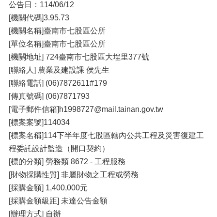
公告日：114/06/12
[機關代碼]3.95.73
[機關名稱]臺南市七股區公所
[單位名稱]臺南市七股區公所
[機關地址] 724臺南市七股區大埕里377號
[聯絡人] 農業及建設課 侯先生
[聯絡電話] (06)7872611#179
[傳真號碼] (06)7871793
[電子郵件信箱]h1998727@mail.tainan.gov.tw
[標案案號]114034
[標案名稱]114下半年度七股區轄內公共工程及災害復建工
程委託設計監造（開口契約）
[標的分類] 勞務類 8672 - 工程服務
[財物採購性質] 非屬財物之工程或勞務
[採購金額] 1,400,000元
[採購金額級距] 未達公告金額
[辦理方式] 自辦