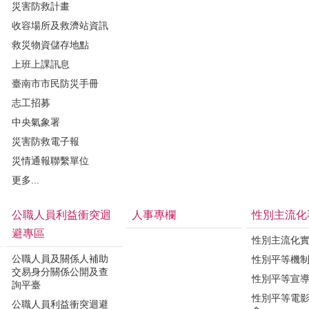
災害防救計畫
收容場所及救濟站資訊
救災物資儲存地點
上班上課訊息
臺南市市民防災手冊
志工招募
中央氣象署
災害防救電子報
災情通報聯繫單位
更多...
公職人員利益衝突迴
人事專欄
性別主流化
避專區
性別主流化
公職人員及關係人補助
性別平等機
交易身分關係公開及查
性別平等宣
詢平臺
性別平等電
公職人員利益衝突迴避