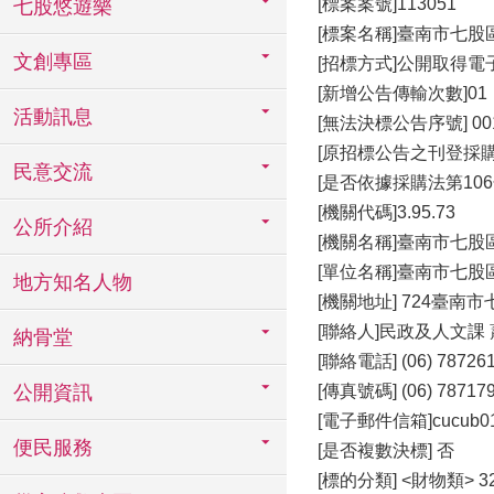
[標案案號]113051
七股悠遊樂
[標案名稱]臺南市七
文創專區
[招標方式]公開取得電
[新增公告傳輸次數]01
活動訊息
[無法決標公告序號] 00
[原招標公告之刊登採購公報
民意交流
[是否依據採購法第106
[機關代碼]3.95.73
公所介紹
[機關名稱]臺南市七股
[單位名稱]臺南市七股
地方知名人物
[機關地址] 724臺南市
[聯絡人]民政及人文課
納骨堂
[聯絡電話] (06) 787261
公開資訊
[傳真號碼] (06) 78717
[電子郵件信箱]cucub0100
便民服務
[是否複數決標] 否
[標的分類] <財物類>