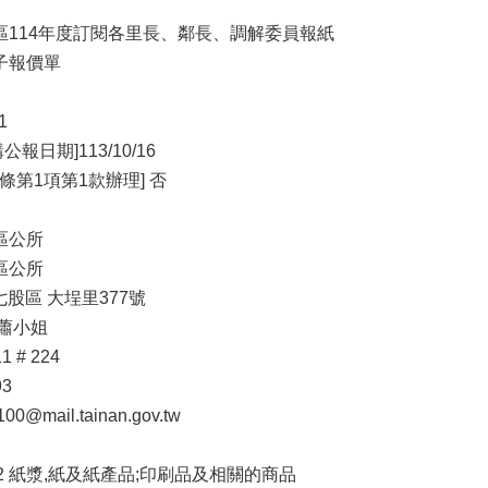
股區114年度訂閱各里長、鄰長、調解委員報紙
子報價單
1
日期]113/10/16
條第1項第1款辦理] 否
區公所
區公所
七股區 大埕里377號
 蕭小姐
1 # 224
93
@mail.tainan.gov.tw
 32 紙漿,紙及紙產品;印刷品及相關的商品