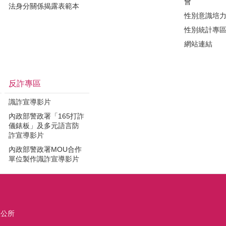
會
法身分關係揭露表範本
性別意識培
性別統計專
網站連結
反詐專區
識詐宣導影片
內政部警政署「165打詐
儀錶板」及多元語言防
詐宣導影片
內政部警政署MOU合作
單位製作識詐宣導影片
區公所