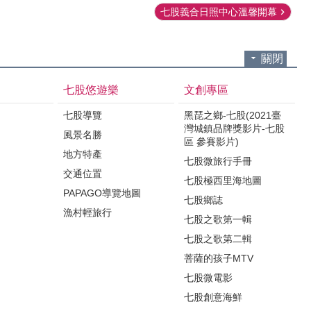
七股義合日照中心溫馨開幕
關閉
七股悠遊樂
文創專區
七股導覽
黑琵之鄉-七股(2021臺
灣城鎮品牌獎影片-七股
風景名勝
區 參賽影片)
地方特產
七股微旅行手冊
交通位置
七股極西里海地圖
PAPAGO導覽地圖
七股鄉誌
漁村輕旅行
七股之歌第一輯
七股之歌第二輯
菩薩的孩子MTV
七股微電影
七股創意海鮮