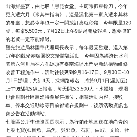
出海鮮盛宴，由七股「黑琵食堂」主廚陳振東操刀，今年
更入選六月《米其林指南》，這是溪北第一家入選米其林
的餐廳，想必今年也一定一開放訂桌就秒殺，今年限量120
桌，每桌5,500元，7月12日上午9點起開放報名，想要嚐鮮
的老饕一定不能錯過。
觀光旅遊局林國華代理局長表示，每年最受歡迎、邁入第
17年的觀光赤嘴園挖文蛤體驗活動，今年因為經濟部水利
署第六河川局在六孔碼頭有臺南海堤水門更新結構物維修
改善工程施作中，活動往後延到9月16-17日、9月30日-10
月1日辦理，共計4天，採網路報名，將於9月1日(星期五)
上午9點開放線上報名，每天開放3,500人下水體驗，現場
也會規劃社區農漁特產展售攤位，相關活動內容、接駁
車、停車交通動線等目前都還在規劃中，後續活動資訊也
會公告在活動網站。
七股區公所李佳隆區長表示，為行銷產地直送在地尚青的
七股七寶(虱目魚、烏魚、吳郭魚、石斑、白蝦、文蛤、牡