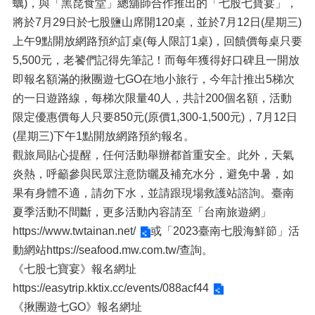
蠣)，與「黑琵食堂」總舖師合作推出的「七股七寶宴」，
將於7月29日於七股鹽山席開120桌，並於7月12日(星期三)
上午9點開放網路預約訂桌(每人限訂1桌)，回饋價每桌只要
5,500元，老饕們記得先筆記！而每年獲得好口碑且一開放
即報名額滿的揪團遊七GO在地小旅行，今年計推出5梯次
的一日遊路線，每梯次限量40人，共計200個名額，活動
限定優惠價每人只要850元(原價1,300-1,500元)，7月12日
(星期三)下午1點開放網路預約報名。
觀旅局貼心提醒，任何活動舉辦都首重安全。此外，天氣
炎熱，呼籲參與民眾注意防曬及補充水分，避免中暑，如
果有身體不適，請勿下水，並請跟現場救護站諮詢。臺南
夏季活動不間斷，更多活動內容請至「台南旅遊網」
https://www.twtainan.net/
或「2023臺南七股海鮮節」活
動網站https://seafood.mw.com.tw/查詢。
《七股七寶宴》報名網址
https://easytrip.kktix.cc/events/088acf44
《揪團遊七GO》報名網址