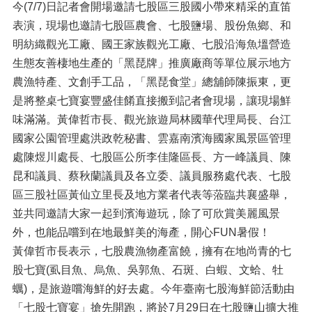
今(7/7)日記者會開場邀請七股區三股國小帶來精采的直笛
表演，現場也邀請七股區農會、七股鹽場、股份魚鄉、和
明紡織觀光工廠、國王家族觀光工廠、七股沿海魚塭營造
生態友善棲地生產的「黑琵牌」推廣廠商等單位展示地方
農漁特產、文創手工品，「黑琵食堂」總舖師陳振東，更
是將整桌七寶宴豐盛佳餚直接搬到記者會現場，讓現場鮮
味滿滿。黃偉哲市長、觀光旅遊局林國華代理局長、台江
國家公園管理處洪政乾秘書、雲嘉南濱海國家風景區管理
處陳煜川處長、七股區公所李佳隆區長、方一峰議員、陳
昆和議員、蔡秋蘭議員及各立委、議員服務處代表、七股
區三股社區黃仙立里長及地方業者代表等蒞臨共襄盛舉，
並共同邀請大家一起到濱海遊玩，除了可欣賞美麗風景
外，也能品嚐到在地最鮮美的海產，開心FUN暑假！
黃偉哲市長表示，七股農漁物產富饒，擁有在地尚青的七
股七寶(虱目魚、烏魚、吳郭魚、石斑、白蝦、文蛤、牡
蠣)，是旅遊嚐海鮮的好去處。今年臺南七股海鮮節活動由
「七股七寶宴」搶先開跑，將於7月29日在七股鹽山擴大推