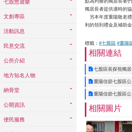
點為列冊的獨居長者們
七股悠遊樂
獨居長者提供適時的協
文創專區
另本年度重陽敬老禮金
利的領到禮金及補助金
活動訊息
標籤：
#七股區
#重陽
民意交流
相關連結
公所介紹
七股區長探視獨居
地方知名人物
重陽佳節七股區公
納骨堂
重陽佳節七股區公
公開資訊
相關圖片
便民服務