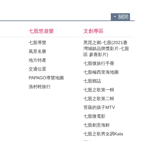
關閉
七股悠遊樂
文創專區
七股導覽
黑琵之鄉-七股(2021臺
灣城鎮品牌獎影片-七股
風景名勝
區 參賽影片)
地方特產
七股微旅行手冊
交通位置
七股極西里海地圖
PAPAGO導覽地圖
七股鄉誌
漁村輕旅行
七股之歌第一輯
七股之歌第二輯
菩薩的孩子MTV
七股微電影
七股創意海鮮
七股之歌男女調Kala