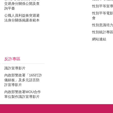
交易身分關係公開及查
性別平等宣
詢平臺
性別平等電
公職人員利益衝突迴避
會
法身分關係揭露表範本
性別意識培
性別統計專
網站連結
反詐專區
識詐宣導影片
內政部警政署「165打詐
儀錶板」及多元語言防
詐宣導影片
內政部警政署MOU合作
單位製作識詐宣導影片