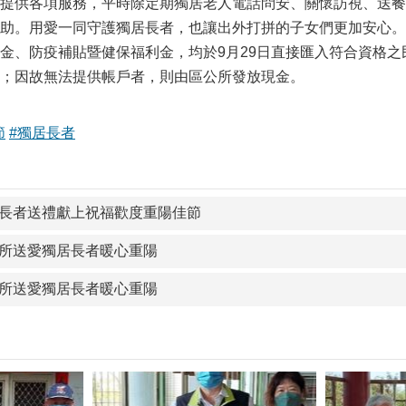
提供各項服務，平時除定期獨居老人電話問安、關懷訪視、送餐
助。用愛一同守護獨居長者，也讓出外打拼的子女們更加安心。
、防疫補貼暨健保福利金，均於9月29日直接匯入符合資格之
；因故無法提供帳戶者，則由區公所發放現金。
節
#獨居長者
長者送禮獻上祝福歡度重陽佳節
所送愛獨居長者暖心重陽
所送愛獨居長者暖心重陽