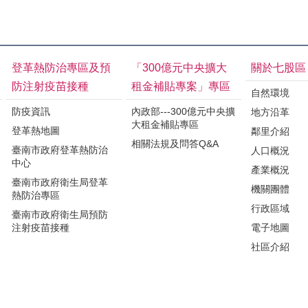
登革熱防治專區及預
「300億元中央擴大
關於七股區
防注射疫苗接種
租金補貼專案」專區
自然環境
防疫資訊
內政部---300億元中央擴
地方沿革
大租金補貼專區
登革熱地圖
鄰里介紹
相關法規及問答Q&A
臺南市政府登革熱防治
人口概況
中心
產業概況
臺南市政府衛生局登革
機關團體
熱防治專區
行政區域
臺南市政府衛生局預防
注射疫苗接種
電子地圖
社區介紹