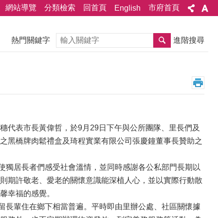
網站導覽
分類檢索
回首頁
市府首頁
English
搜尋
熱門關鍵字
進階搜尋
穗代表市長黃偉哲，於9月29日下午與公所團隊、里長們及
之黑橋牌肉鬆禮盒及琦程實業有限公司張慶鐘董事長贊助之
使獨居長者們感受社會溫情，並同時感謝各公私部門長期以
則期許敬老、愛老的關懷意識能深植人心，並以實際行動散
馨幸福的感覺。
留長輩住在鄉下相當普遍。平時即由里辦公處、社區關懷據