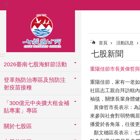
:::
跳到主要內容區塊
:::
首頁
活動訊息
七股新聞
:::
2026臺南七股海鮮節活動
重陽佳節市長黃偉哲與
登革熱防治專區及預防注
重陽佳節，家有一老如
射疫苗接種
社區志工親自拜訪轄內
袖毯，關懷長輩身體健
「300億元中央擴大租金補
黃偉哲市長表示：為
貼專案」專區
來參與社會對弱勢獨居
播愛於各角落，往後更
關於七股區
顏文穗區長表示：七