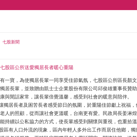
七股新聞
七股區公所送愛獨居長者暖心重陽
有一寶，為使獨居長輩一同享受佳節氣氛，七股區公所區長顏文
獨居長輩，並致贈由凱士士企業股份有限公司邱俊雄董事長贊助
康與閒話家常，讓長輩倍覺溫馨，感受到社會的暖意與陪伴。
讓獨居長者及困苦長者感受節日的氛圍，於重陽佳節獻上祝福，
老人的照顧，從而讓社會更溫暖，台南更有愛。民政局長姜淋煌
能持續以公私協力的方式，使長輩感受到關懷與重視，也重拾溫
股區有人口外流的現象，區內年輕人多外出工作而居住他鄉，獨