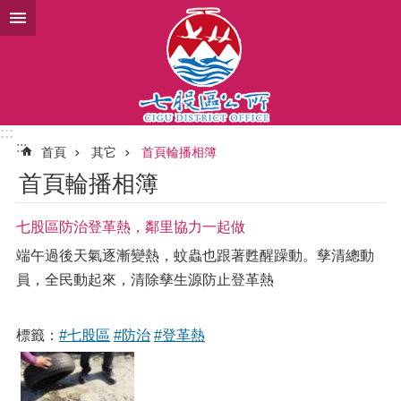
跳到主要內容區塊
:::
:::
首頁
其它
首頁輪播相簿
首頁輪播相簿
七股區防治登革熱，鄰里協力一起做
端午過後天氣逐漸變熱，蚊蟲也跟著甦醒躁動。孳清總動
員，全民動起來，清除孳生源防止登革熱
標籤：
#七股區
#防治
#登革熱