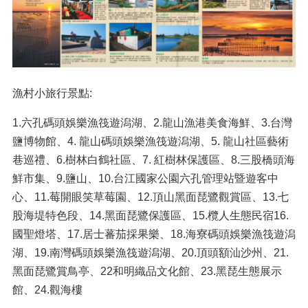
漁村小旅行景點:
1.六孔碼頭娛樂漁筏遊潟湖、2.龍山漁港美食海鮮、3.台灣
鹽博物館、4. 龍山碼頭娛樂漁筏遊潟湖、5. 龍山社區藝術
巷巡禮、6.樹林白鶴社區、7. 紅樹林保護區、8.三股橋頭海
鮮市集、9.鹽山、10.台江國家公園六孔管理站暨遊客中
心、11.莓開眼笑草莓園、12.頂山黑面琵鷺觀賞區、13.七
股海堤特色段、14.黑面琵鷺保護區、15.欖人生態民宿16.
國聖燈塔、17.居士蕃茄採果樂、18.海寮碼頭娛樂漁筏遊潟
湖、19.南灣碼頭娛樂漁筏遊潟湖、20.頂頭額汕沙州、21.
黑面琵鷺賞鳥亭、22和明織品文化館、23.黑琵生態展示
館、24.觀海樓