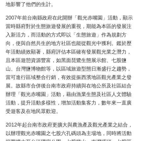
地影響了他們的生計。
2007年前台南縣政府在此開辦「觀光赤嘴園」活動，顯示
當時縣府對於生態旅遊發展的重視，期能為本區的發展注
入新活力，而活動的方式即以「生態旅遊」作為規劃方
向，使與自然共生的地方社區也能從觀光中獲利。鑑於歷
年活動績效顯著，縣府評估本區確有發展觀光業之潛力，
且本區遊憩資源豐富，如黑面琵鷺生態展示館、七股鹽
山、台灣鹽博物館等，以區域旅遊型態日漸盛行之趨勢，
當可進行區域整合行銷，有效提振西濱地區觀光產業之發
展。故縣市合併後台南市政府持續與在地公所及社區結合
辦理「觀光赤嘴園」活動，藉由漁業生態及社區人文體驗
活動，提升活動多樣性，增加活動集客力，數年來一直廣
受遊客及在地民眾歡迎。
2012年起台南市政府更擴大與農漁產及觀光產業之結合，
以辦理觀光赤嘴園之七股六孔碼頭為主場地，同時將活動