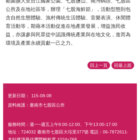
範圍擴大至台江國家公園、七股鹽山、南灣碼頭、七股區
公所及在地社區等，辦理「七股海鮮節」，活動型態則包
含自然生態體驗、漁村傳統生活體驗、音樂表演、休閒體
育活動等，期藉本活動促進在地產業發展，增益漁民收
益，亦讓參與民眾從中認識傳統產業與在地文化，進而為
環境及產業永續貢獻一己之力。
回上一頁
回最上面
:::
更新日期：
115-08-08
資料維護：臺南市七股區公所
服務時間：週一~週五上午8:00-12:00、下午13:00-17:00
地址：724032 臺南市七股區大埕里377號‧電話：06-7872611‧
本站建議最佳瀏覽解析度 1024x768